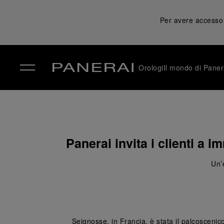
Per avere accesso a
Orologi
Il mondo di Paner
✕
Panerai invita i clienti a 
Un’
Seignosse, in Francia, è stata il palcoscenic