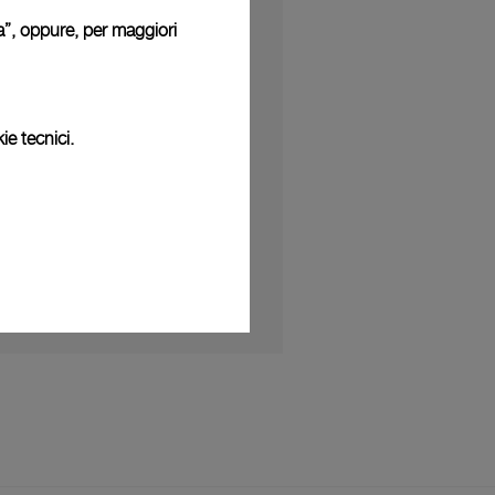
ura”, oppure, per maggiori
UCCESSIVA
 collaborazione con Luna Rossa in
ie tecnici.
ponsor ufficiale
 2025