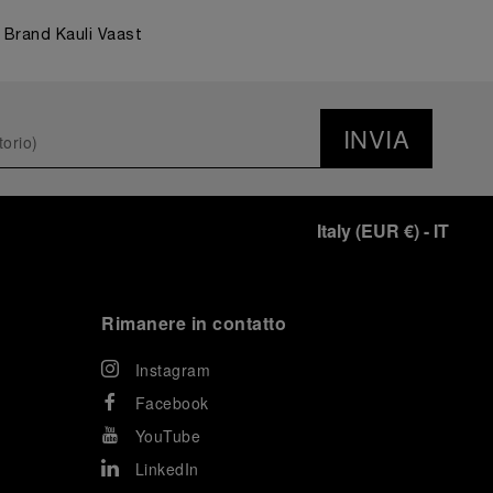
l Brand Kauli Vaast
INVIA
Italy
(
EUR €
)
- IT
Rimanere in contatto
Instagram
Facebook
YouTube
LinkedIn