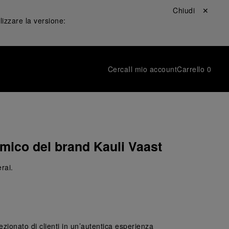
Chiudi ✕
lizzare la versione:
Cerca
Il mio account
Carrello
0
’amico del brand Kauli Vaast
rai.
zionato di clienti in un’autentica esperienza 