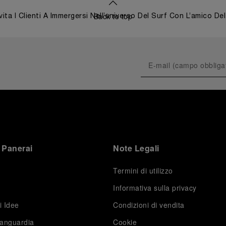
Back to top
vita I Clienti A Immergersi Nell’universo Del Surf Con L’amico De
 Panerai
Note Legali
Termini di utilizzo
Informativa sulla privacy
i Idee
Condizioni di vendita
vanguardia
Cookie