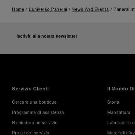
Home
L’universo Panerai
News And Events
Panerai In
Iscriviti alla nostra newsletter
Servizio Clienti
Il Mondo Di
Cercare una boutique
Storia
Programma di assistenza
Manifattura
Richiedere un servizio
Laboratorio d
Prezzi del servizio
Materiali d'a