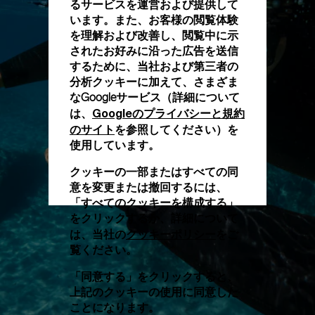
るサービスを運営および提供して
います。また、お客様の閲覧体験
を理解および改善し、閲覧中に示
されたお好みに沿った広告を送信
するために、当社および第三者の
分析クッキーに加えて、さまざま
なGoogleサービス（詳細について
Googleのプライバシーと規約
は、
のサイト
を参照してください）を
使用しています。
クッキーの一部またはすべての同
意を変更または撤回するには、
「すべてのクッキーを構成する」
をクリックするか、詳細について
クッキーポリシー
は、当社の
をご
覧ください。
「同意する」をクリックすると、
上記のクッキーの使用に同意した
ことになります。