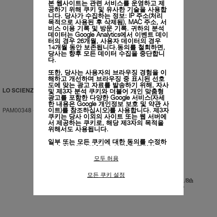
본 웹사이트는 관련 서비스를 운영하고 제
공하기 위해 쿠키 및 유사한 기술을 사용합
니다. 당사가 수집하는 정보: IP 주소(처리
목적으로 사용된 후 삭제됨), MAC 주소, 서
비스 이용 기록 및 방문 기록. 귀하의 분석
데이터는 Google Analytics에서 이벤트 데이
터의 경우 26개월, 사용자 데이터의 경우
14개월 동안 보존됩니다.동의를 철회하면,
당사는 향후 모든 데이터 수집을 중단합니
다.
또한, 당사는 사용자의 브라우징 경험을 이
해하고 개선하며 브라우징 중 표시된 선호
도에 맞는 광고 자료를 발송하기 위해, 자사
및 제3자 분석 쿠키와 더불어 개인 맞춤형
LO SCIENZIATO
LO SCIENZIATO
광고를 포함한 다양한 Google 서비스(자세
한 내용은
Google 개인정보 보호 및 약관 사
PAM00348
-
48mm
PAM00350
-
48mm
이트)
를 참조하십시오)를 사용합니다. 제3자
쿠키는 당사 이외의 사이트 또는 웹 서버에
서 제공하는 쿠키로, 해당 제3자의 목적을
위해서도 사용됩니다.
일부 또는 모든 쿠키에 대한 동의를 수정하
거나 철회하려면 "쿠키 설정"을 클릭하거
나,
개인정보 처리방침
의 "쿠키 및 자동으로
모두 허용
수집하는 정보" 섹션을 참조하여 자세히 알
아보십시오.
모든 쿠키 설정
모든 쿠키의 사용에 동의하시려면 "모두 허
용"을 클릭하십시오.
"모두 거부"를 클릭하시면 기술 쿠키만 사
용하는 데 동의하게 됩니다.