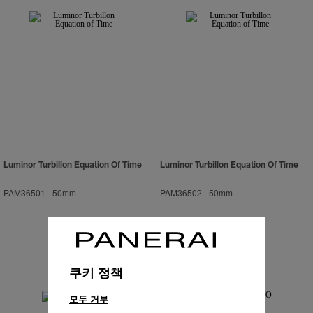
Luminor Turbillon Equation Of Time
Luminor Turbillon Equation Of Time
PAM36501
-
50mm
PAM36502
-
50mm
쿠키 정책
모두 거부