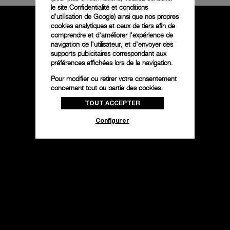
le
site Confidentialité et conditions
d'utilisation de Google
) ainsi que nos propres
cookies analytiques et ceux de tiers afin de
comprendre et d'améliorer l'expérience de
navigation de l'utilisateur, et d'envoyer des
supports publicitaires correspondant aux
préférences affichées lors de la navigation.
Pour modifier ou retirer votre consentement
concernant tout ou partie des cookies,
cliquez sur « Configurer » ou consultez notre
TOUT ACCEPTER
politique des cookies
pour obtenir plus
d’informations.
Configurer
En cliquant sur « Tout accepter », vous
donnez votre consentement pour l’utilisation
des cookies susmentionnés
En cliquant sur « Tout refuser », vous
donnez votre consentement uniquement
pour l’utilisation des cookies techniques.