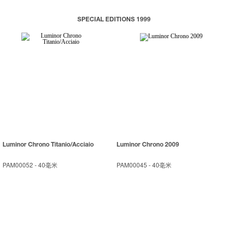
SPECIAL EDITIONS 1999
Luminor Chrono Titanio/Acciaio
Luminor Chrono 2009
PAM00052
-
40毫米
PAM00045
-
40毫米