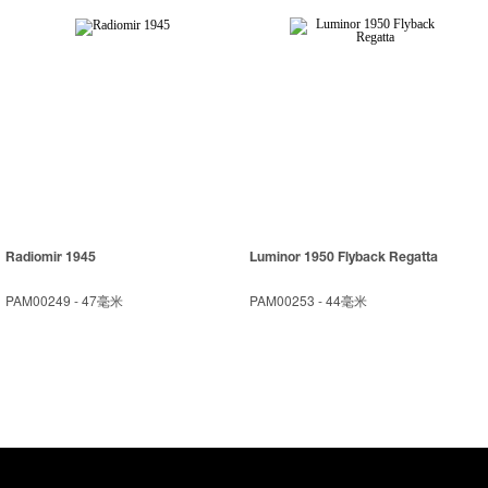
Radiomir 1945
Luminor 1950 Flyback Regatta
PAM00249
-
47毫米
PAM00253
-
44毫米