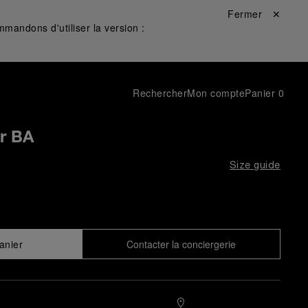
Fermer ✕
mandons d'utiliser la version :
Rechercher
Mon compte
Panier
0
er BA
Size guide
anier
Contacter la conciergerie