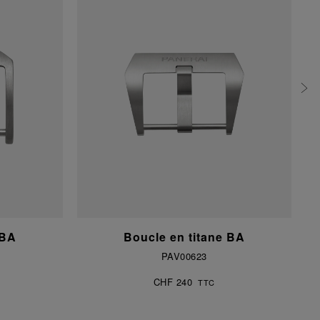
 BA
Boucle en titane BA
PAV00623
CHF 240
TTC