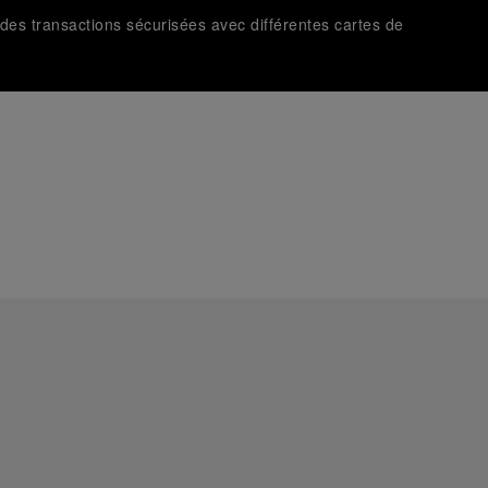
 des transactions sécurisées avec différentes cartes de
t livrées dans un coffret signature Panerai offert. Lors du
aurez la possibilité d’ajouter un message cadeau
ges d'illustration. Les coloris et tailles peuvent varier par rapport