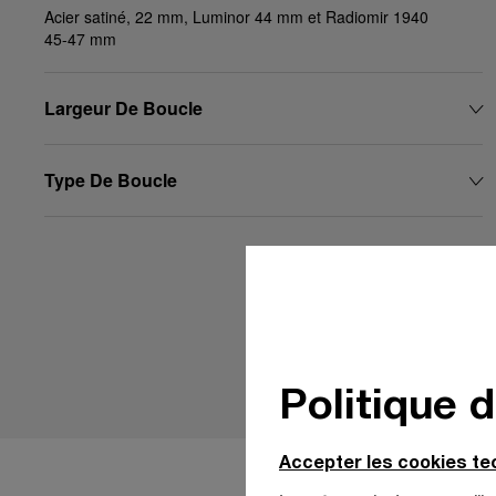
Acier satiné, 22 mm, Luminor 44 mm et Radiomir 1940
45-47 mm
Largeur De Boucle
Type De Boucle
Politique 
Accepter les cookies t