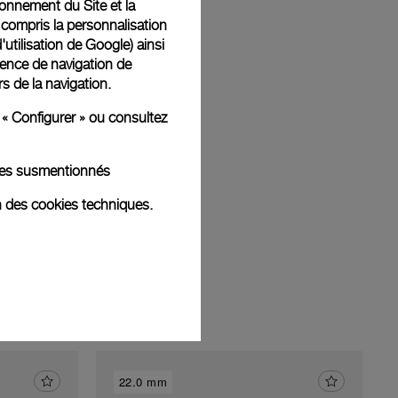
tionnement du Site et la
 compris la personnalisation
d'utilisation de Google
) ainsi
ience de navigation de
am
rs de la navigation.
 « Configurer » ou consultez
kies susmentionnés
n des cookies techniques.
22.0 mm