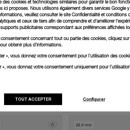
ise des cookies et technologies similaires pour garantir le bon fonc
Exclusive services
s ici proposes. Nous utilisons également divers services Google y
formations, veuillez consulter le
site Confidentialité et conditions 
ytiques et ceux de tiers afin de comprendre et d'améliorer l'expér
xtend warranty
Request a service
Care progr
es supports publicitaires correspondant aux préférences affichées lo
re consentement concernant tout ou partie des cookies, cliquez sur
our obtenir plus d’informations.
ter », vous donnez votre consentement pour l’utilisation des coo
er », vous donnez votre consentement uniquement pour l’utilisatio
Découvrir d’autres boucles
TOUT ACCEPTER
Configurer
22.0 mm