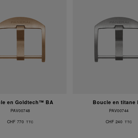
le en Goldtech™ BA
Boucle en titane
PAV00748
PAV00744
CHF 770
CHF 240
TTC
TTC