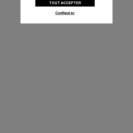
TOUT ACCEPTER
politique des cookies
pour obtenir plus
d’informations.
Configurer
En cliquant sur « Tout accepter », vous
donnez votre consentement pour l’utilisation
des cookies susmentionnés
En cliquant sur « Tout refuser », vous
donnez votre consentement uniquement
pour l’utilisation des cookies techniques.