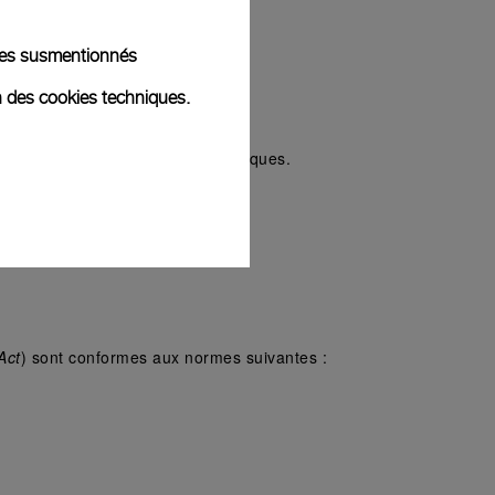
kies susmentionnés
ppement.
n des cookies techniques.
 fonction de leurs besoins spécifiques.
llir des commentaires.
Act
) sont conformes aux normes suivantes :