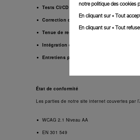
notre
politique des cookies
p
Tests CI/CD :
 Recherche d’erreurs d'accessi
En cliquant sur « Tout accep
Correction des erreurs: 
Priorisation de la c
En cliquant sur « Tout refus
Tenue de registres:
 Rapports internes sur la
Intégration du widget UserWay:
 Fournir de
Entretiens périodiques:
 Réalisation d'entret
État de conformité
Les parties de notre site internet couvertes par l’A
WCAG 2.1 Niveau AA
EN 301 549