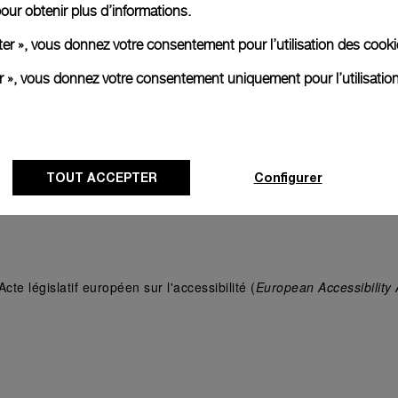
our obtenir plus d’informations.
bilité dans le code au cours du processus de développement
ter », vous donnez votre consentement pour l’utilisation des coo
orrection des problèmes d'accessibilité dans le pipeline de dévelo
er », vous donnez votre consentement uniquement pour l’utilisatio
 conformité en matière d'accessibilité
s moyens supplémentaires aux utilisateurs d'adapter le site web en
iens trimestriels avec le Centre de Relations Clientèle pour recuei
TOUT ACCEPTER
Configurer
cte législatif européen sur l'accessibilité (
European Accessibility 