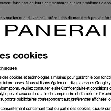
 peuvent faire part de leurs commentaires sur les problèmes d'acc
.
ns visuelles et auditives sont présentées de manière à pouvoir êtr
nt utilisable à partir du clavier et fonctionne de manière transpa
e utilise un langage clair et simple pour éviter toute complexité inu
ilité avec les agents utilisateurs actuels et futurs, y compris les 
des cookies
echniques
ous avons mis en place les pratiques suivantes pour améliorer l'e
ise des cookies et technologies similaires pour garantir le bon fonc
s ici proposes. Nous utilisons également divers services Google y
nes réguliers 
formations, veuillez consulter le
site Confidentialité et conditions 
ytiques et ceux de tiers afin de comprendre et d'améliorer l'expér
ar des experts externes en matière d'accessibilité
es supports publicitaires correspondant aux préférences affichées lo
isées à intervalles réguliers
re consentement concernant tout ou partie des cookies, cliquez sur