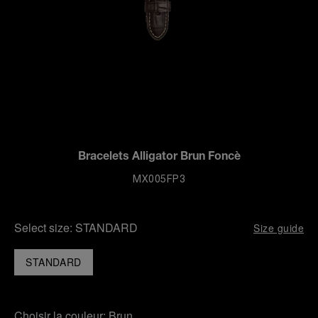
Bracelets Alligator Brun Foncè
MX005FP3
Select size:
STANDARD
Size guide
STANDARD
Choisir la couleur:
Brun