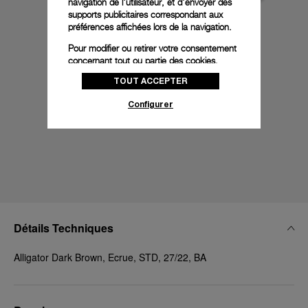
navigation de l'utilisateur, et d'envoyer des
supports publicitaires correspondant aux
préférences affichées lors de la navigation.
Pour modifier ou retirer votre consentement
concernant tout ou partie des cookies,
cliquez sur « Configurer » ou consultez notre
TOUT ACCEPTER
politique des cookies
pour obtenir plus
d’informations.
Configurer
En cliquant sur « Tout accepter », vous
donnez votre consentement pour l’utilisation
des cookies susmentionnés
En cliquant sur « Tout refuser », vous
donnez votre consentement uniquement
pour l’utilisation des cookies techniques.
Détails Techniques
Alligator Dark Brown, Ecrue, STD, 27/22, BA