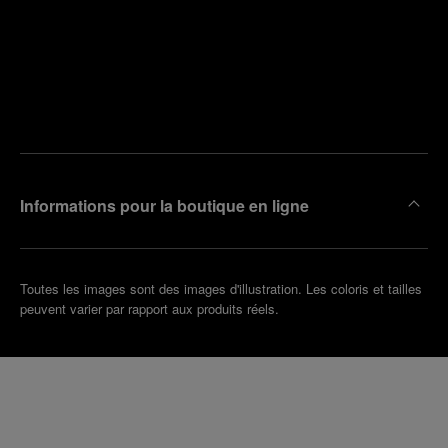
Trouver
la
Prendre
boutique
un
la plus
rendez-
proche
vous
de chez
vous
Informations pour la boutique en ligne
Toutes les images sont des images d'illustration. Les coloris et tailles
peuvent varier par rapport aux produits réels.