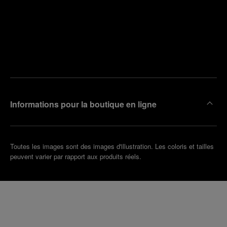
Trouver
la
Prendre
boutique
un
la plus
rendez-
proche
vous
de chez
vous
Informations pour la boutique en ligne
Toutes les images sont des images d'illustration. Les coloris et tailles
peuvent varier par rapport aux produits réels.