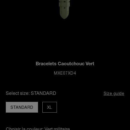
Bracelets Caoutchouc Vert
MXE07XD4
Select size:
STANDARD
Size guide
STANDARD
XL
Choisir la couleur:
Vert militaire