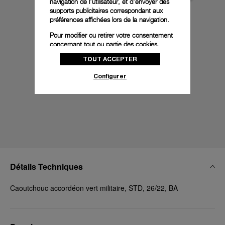
navigation de l'utilisateur, et d'envoyer des
supports publicitaires correspondant aux
préférences affichées lors de la navigation.
Pour modifier ou retirer votre consentement
concernant tout ou partie des cookies,
cliquez sur « Configurer » ou consultez notre
TOUT ACCEPTER
politique des cookies
pour obtenir plus
d’informations.
Configurer
En cliquant sur « Tout accepter », vous
donnez votre consentement pour l’utilisation
des cookies susmentionnés
En cliquant sur « Tout refuser », vous
donnez votre consentement uniquement
pour l’utilisation des cookies techniques.
Détails Techniques
Caoutchouc accordéon vert militaire, STD, 26/22, BA