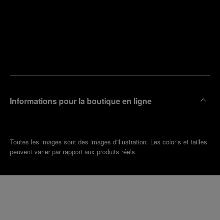
Trouver
la
Prendre
boutique
un
la plus
rendez-
proche
vous
de chez
vous
Informations pour la boutique en ligne
Toutes les images sont des images d'illustration. Les coloris et tailles
peuvent varier par rapport aux produits réels.