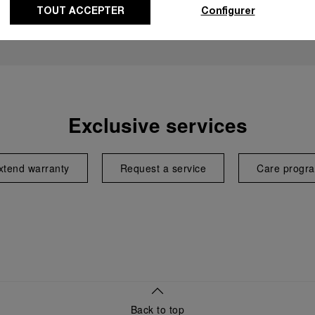
TOUT ACCEPTER
Configurer
Exclusive services
xtend warranty
Request a service
Care progr
Back to top