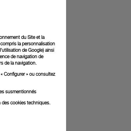
t livrées dans un coffret signature Panerai offert. Lors du
aurez la possibilité d’ajouter un message cadeau
tionnement du Site et la
 compris la personnalisation
d'utilisation de Google
) ainsi
ience de navigation de
rs de la navigation.
ges d'illustration. Les coloris et tailles peuvent varier par rapport
 « Configurer » ou consultez
kies susmentionnés
n des cookies techniques.