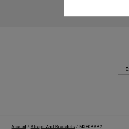
E
Accueil
Straps And Bracelets
MXE0BSB2