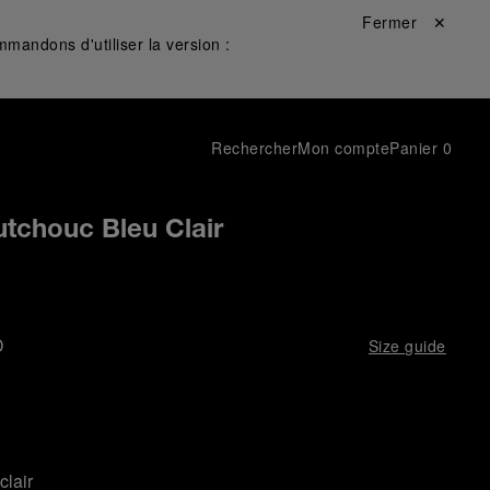
Fermer ✕
mandons d'utiliser la version :
Rechercher
Mon compte
Panier
0
tchouc Bleu Clair
D
Size guide
clair