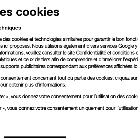
des cookies
Emballage cadeau
Toutes les commandes son
echniques
paiement en ligne, vous 
personnalisé.
ise des cookies et technologies similaires pour garantir le bon fonc
En savoir plus
s ici proposes. Nous utilisons également divers services Google y
formations, veuillez consulter le
site Confidentialité et conditions 
ytiques et ceux de tiers afin de comprendre et d'améliorer l'expér
es supports publicitaires correspondant aux préférences affichées lo
Toutes les images sont des ima
aux produits réels.
re consentement concernant tout ou partie des cookies, cliquez sur
our obtenir plus d’informations.
ter », vous donnez votre consentement pour l’utilisation des coo
er », vous donnez votre consentement uniquement pour l’utilisatio