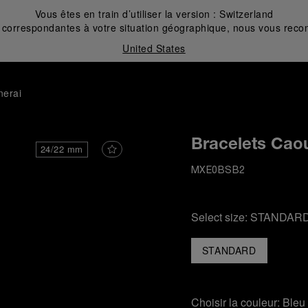
Vous êtes en train d’utiliser la version :
Switzerland
correspondantes à votre situation géographique, nous vous recom
United States
nerai
Bracelets Caou
24/22 mm
MXE0BSB2
Select size:
STANDAR
STANDARD
Choisir la couleur:
Bleu 