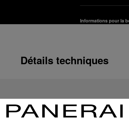
Informations pour la b
Options de livraison
Nos produits sont expédi
En savoir plus
Détails techniques
Retours et échanges g
Afin de garantir votre ent
d'Officine Panerai ou tou
produit conformément à la
En savoir plus
Options de paiement
Officine Panerai garantit
crédit :
En savoir plus