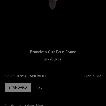
Bracelets Cuir Brun Foncè
MXE0LR58
Select size:
STANDARD
Size guide
STANDARD
XL
Choisir la couleur:
Brun