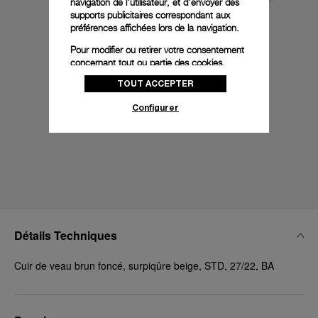
navigation de l'utilisateur, et d'envoyer des
supports publicitaires correspondant aux
préférences affichées lors de la navigation.
Pour modifier ou retirer votre consentement
concernant tout ou partie des cookies,
cliquez sur « Configurer » ou consultez notre
TOUT ACCEPTER
politique des cookies
pour obtenir plus
d’informations.
Configurer
En cliquant sur « Tout accepter », vous
donnez votre consentement pour l’utilisation
des cookies susmentionnés
En cliquant sur « Tout refuser », vous
donnez votre consentement uniquement
pour l’utilisation des cookies techniques.
Détails Techniques
Cuir de veau brun foncé, surpiqûre beige, STD, 27/22, BA