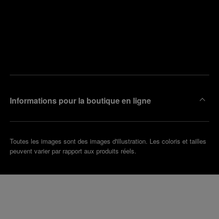
Trouver
la
Prendre
boutique
un
la plus
rendez-
proche
vous
de chez
vous
Informations pour la boutique en ligne
Toutes les images sont des images d'illustration. Les coloris et tailles
peuvent varier par rapport aux produits réels.