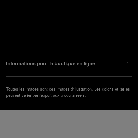
Trouver
la
Prendre
boutique
un
la plus
rendez-
proche
vous
de chez
vous
Informations pour la boutique en ligne
Toutes les images sont des images d'illustration. Les coloris et tailles
peuvent varier par rapport aux produits réels.