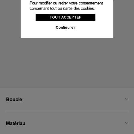
Pour modifier ou retirer votre consentement
concernant tout ou partie des cookies,
cliquez sur « Configurer » ou consultez notre
TOUT ACCEPTER
politique des cookies
pour obtenir plus
d’informations.
Configurer
En cliquant sur « Tout accepter », vous
donnez votre consentement pour l’utilisation
des cookies susmentionnés
En cliquant sur « Tout refuser », vous
donnez votre consentement uniquement
pour l’utilisation des cookies techniques.
Boucle
Matériau