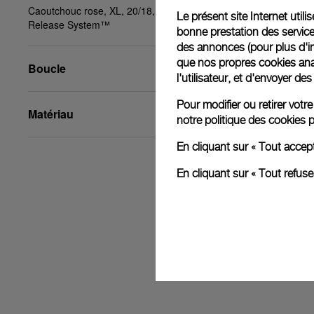
Caoutchouc rose, XL, 20/18, BA, PAM Click
Le présent site Internet util
Release System™
bonne prestation des service
des annonces (pour plus d'in
que nos propres cookies anal
Boucle
l'utilisateur, et d'envoyer d
Pour modifier ou retirer vot
Matériau
notre
politique des cookies
p
En cliquant sur « Tout accep
En cliquant sur « Tout refus