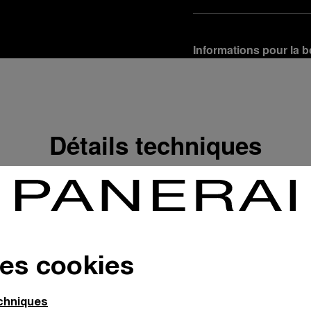
Informations pour la b
Options de livraison
Nos produits sont expédi
En savoir plus
Détails techniques
Retours et échanges g
Afin de garantir votre ent
d'Officine Panerai ou tou
produit conformément à la
En savoir plus
Options de paiement
des cookies
Officine Panerai garantit
crédit :
En savoir plus
echniques