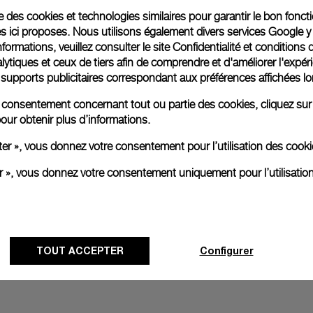
ise des cookies et technologies similaires pour garantir le bon fonc
s ici proposes. Nous utilisons également divers services Google y
Emballage cadeau
formations, veuillez consulter le
site Confidentialité et conditions 
Toutes les commandes son
ytiques et ceux de tiers afin de comprendre et d'améliorer l'expér
paiement en ligne, vous 
es supports publicitaires correspondant aux préférences affichées lo
personnalisé.
En savoir plus
re consentement concernant tout ou partie des cookies, cliquez sur
our obtenir plus d’informations.
ter », vous donnez votre consentement pour l’utilisation des coo
Toutes les images sont des ima
er », vous donnez votre consentement uniquement pour l’utilisatio
aux produits réels.
TOUT ACCEPTER
Configurer