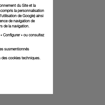
tionnement du Site et la
 compris la personnalisation
d'utilisation de Google
) ainsi
t livrées dans un coffret signature Panerai offert. Lors du
ience de navigation de
aurez la possibilité d’ajouter un message cadeau
rs de la navigation.
 « Configurer » ou consultez
kies susmentionnés
ges d'illustration. Les coloris et tailles peuvent varier par rapport
n des cookies techniques.