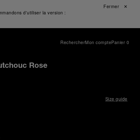
Fermer ✕
mandons d'utiliser la version :
Rechercher
Mon compte
Panier
0
utchouc Rose
Size guide
e