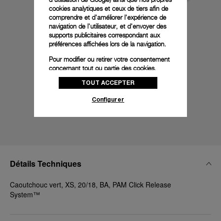
cookies analytiques et ceux de tiers afin de
comprendre et d'améliorer l'expérience de
navigation de l'utilisateur, et d'envoyer des
supports publicitaires correspondant aux
préférences affichées lors de la navigation.
Pour modifier ou retirer votre consentement
concernant tout ou partie des cookies,
cliquez sur « Configurer » ou consultez notre
TOUT ACCEPTER
politique des cookies
pour obtenir plus
d’informations.
Configurer
En cliquant sur « Tout accepter », vous
donnez votre consentement pour l’utilisation
des cookies susmentionnés
En cliquant sur « Tout refuser », vous
donnez votre consentement uniquement
pour l’utilisation des cookies techniques.
Détails Techniques
Caoutchouc vert, XS, 20/18, BA, PAM Click Release
System™