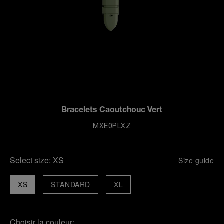
Bracelets Caoutchouc Vert
MXE0PLXZ
Select size:
XS
Size guide
XS
STANDARD
XL
Choisir la couleur: