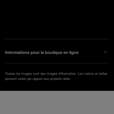
Trouver
la
Prendre
boutique
un
la plus
rendez-
proche
vous
de chez
vous
Informations pour la boutique en ligne
Toutes les images sont des images d'illustration. Les coloris et tailles
peuvent varier par rapport aux produits réels.