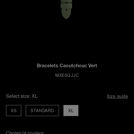
Bracelets Caoutchouc Vert
MXE0QJJC
Select size:
XL
Size guide
XS
STANDARD
XL
Choisir la couleur: