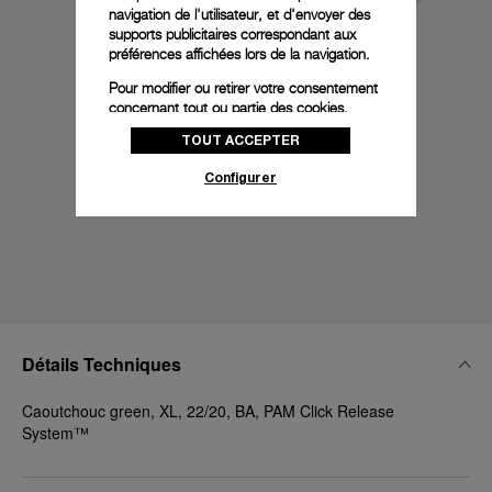
navigation de l'utilisateur, et d'envoyer des
supports publicitaires correspondant aux
préférences affichées lors de la navigation.
Pour modifier ou retirer votre consentement
concernant tout ou partie des cookies,
cliquez sur « Configurer » ou consultez notre
TOUT ACCEPTER
politique des cookies
pour obtenir plus
d’informations.
Configurer
En cliquant sur « Tout accepter », vous
donnez votre consentement pour l’utilisation
des cookies susmentionnés
En cliquant sur « Tout refuser », vous
donnez votre consentement uniquement
pour l’utilisation des cookies techniques.
Détails Techniques
Caoutchouc green, XL, 22/20, BA, PAM Click Release
System™