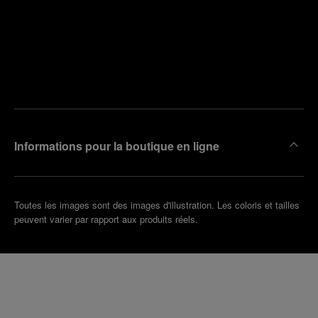
Trouver
la
Prendre
boutique
un
la plus
rendez-
proche
vous
de chez
vous
Informations pour la boutique en ligne
Toutes les images sont des images d'illustration. Les coloris et tailles
peuvent varier par rapport aux produits réels.