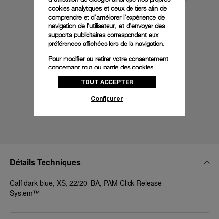
cookies analytiques et ceux de tiers afin de
comprendre et d'améliorer l'expérience de
navigation de l'utilisateur, et d'envoyer des
supports publicitaires correspondant aux
préférences affichées lors de la navigation.
Pour modifier ou retirer votre consentement
concernant tout ou partie des cookies,
cliquez sur « Configurer » ou consultez notre
TOUT ACCEPTER
politique des cookies
pour obtenir plus
d’informations.
Configurer
En cliquant sur « Tout accepter », vous
donnez votre consentement pour l’utilisation
des cookies susmentionnés
En cliquant sur « Tout refuser », vous
donnez votre consentement uniquement
pour l’utilisation des cookies techniques.
Détails Techniques
Calf dark blue, XS, 22/20, BA, PAM Click Release
System™