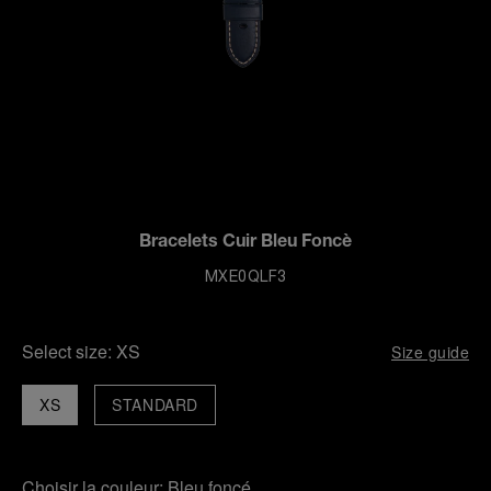
Bracelets Cuir Bleu Foncè
MXE0QLF3
Select size:
XS
Size guide
XS
STANDARD
Choisir la couleur:
Bleu foncé