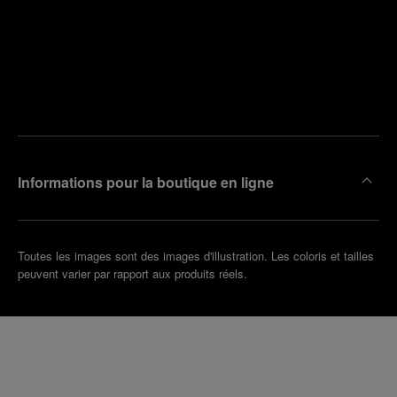
Trouver
la
Prendre
boutique
un
la plus
rendez-
proche
vous
de chez
vous
Informations pour la boutique en ligne
Toutes les images sont des images d'illustration. Les coloris et tailles
peuvent varier par rapport aux produits réels.