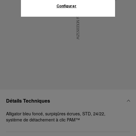
d’informations.
Configurer
En cliquant sur « Tout accepter », vous
donnez votre consentement pour l’utilisation
des cookies susmentionnés
En cliquant sur « Tout refuser », vous
donnez votre consentement uniquement
pour l’utilisation des cookies techniques.
Détails Techniques
Alligator bleu foncé, surpiqûres écrues, STD, 24/22,
système de détachement à clic PAM™