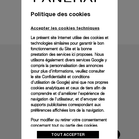
Politique des cookies
Détails techniques
Accepter les cookies techniques
Le présent site Internet utilise des cookies et
technologies similaires pour garantir le bon
fonctionnement du Site et la bonne
prestation des services ici proposes. Nous
utilisons également divers services Google y
compris la personnalisation des annonces
(pour plus d'informations, veuillez consulter
le
site Confidentialité et conditions
d'utilisation de Google
) ainsi que nos propres
cookies analytiques et ceux de tiers afin de
comprendre et d'améliorer l'expérience de
navigation de l'utilisateur, et d'envoyer des
supports publicitaires correspondant aux
préférences affichées lors de la navigation.
Pour modifier ou retirer votre consentement
concernant tout ou partie des cookies,
cliquez sur « Configurer » ou consultez notre
TOUT ACCEPTER
politique des cookies
pour obtenir plus