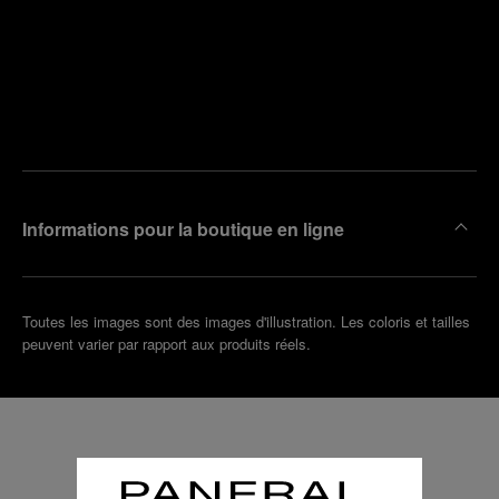
Trouver
la
Prendre
boutique
un
la plus
rendez-
proche
vous
de chez
vous
Informations pour la boutique en ligne
Toutes les images sont des images d'illustration. Les coloris et tailles
peuvent varier par rapport aux produits réels.