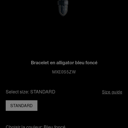
Bracelet en alligator bleu foncé
MXE0S5ZW
Select size:
STANDARD
Size guide
STANDARD
Choisir la couleur:
Bleu foncé