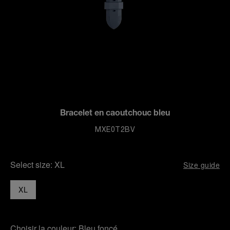
Bracelet en caoutchouc bleu
MXE0T2BV
Select size:
XL
Size guide
XL
Choisir la couleur:
Bleu foncé