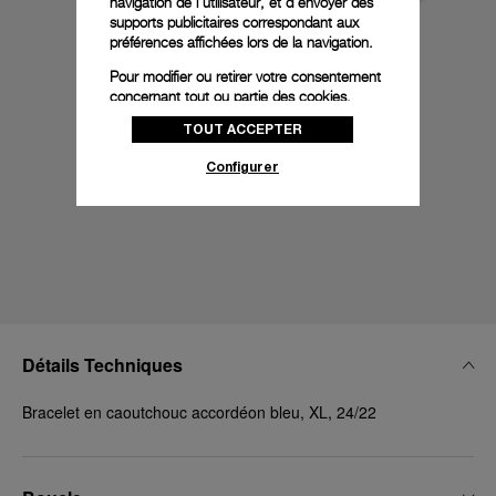
navigation de l'utilisateur, et d'envoyer des
supports publicitaires correspondant aux
préférences affichées lors de la navigation.
Pour modifier ou retirer votre consentement
concernant tout ou partie des cookies,
cliquez sur « Configurer » ou consultez notre
TOUT ACCEPTER
politique des cookies
pour obtenir plus
d’informations.
Configurer
En cliquant sur « Tout accepter », vous
donnez votre consentement pour l’utilisation
des cookies susmentionnés
En cliquant sur « Tout refuser », vous
donnez votre consentement uniquement
pour l’utilisation des cookies techniques.
Détails Techniques
Bracelet en caoutchouc accordéon bleu, XL, 24/22