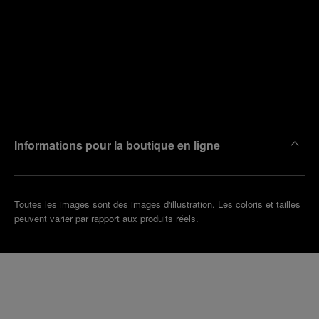
Trouver
la
Prendre
boutique
un
la plus
rendez-
proche
vous
de chez
vous
Informations pour la boutique en ligne
Toutes les images sont des images d'illustration. Les coloris et tailles
peuvent varier par rapport aux produits réels.