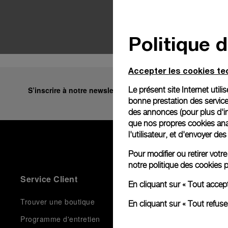
Politique 
Accepter les cookies t
Le présent site Internet util
S’inscrire à notre newsletter
bonne prestation des service
des annonces (pour plus d'in
que nos propres cookies anal
l'utilisateur, et d'envoyer d
Pour modifier ou retirer vot
notre
politique des cookies
p
Service Client
Le Monde D
En cliquant sur « Tout accep
Trouver une boutique
Histoire
En cliquant sur « Tout refus
Programme d'entretien
Manufacture