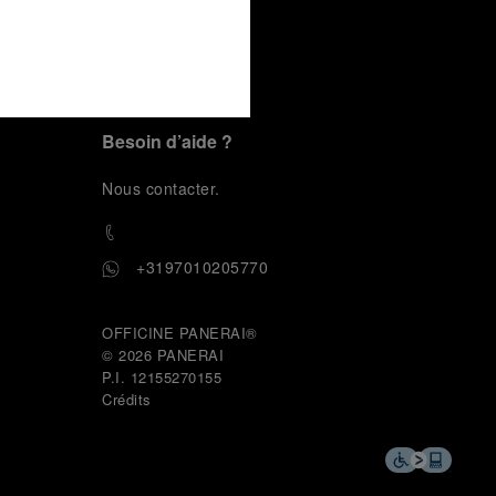
YouTube
LinkedIn
TikTok
Besoin d’aide ?
N
ous contacter
.
+3197010205770
OFFICINE PANERAI®
© 2026 
PANERAI
P.I. 12155270155
Crédits