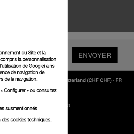
tionnement du Site et la
ENVOYER
 compris la personnalisation
d'utilisation de Google
) ainsi
ience de navigation de
rs de la navigation.
Switzerland
(
CHF CHF
)
- FR
 « Configurer » ou consultez
Rester en contact
kies susmentionnés
Instagram
n des cookies techniques.
Facebook