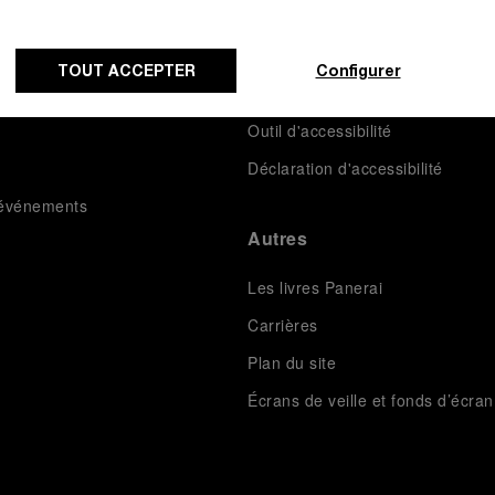
i Idee
Conditions de vente
aut de gamme
Cookies
TOUT ACCEPTER
Configurer
s
Impressum
Outil d'accessibilité
Déclaration d'accessibilité
t événements
Autres
Les livres Panerai
Carrières
Plan du site
Écrans de veille et fonds d’écran