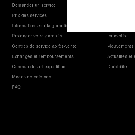
Demander un service
Laboratorio d
Prix des services
Matériaux h
Informations sur la garantie
Complication
Prolonger votre garantie
Innovation
Centres de service après-vente
Mouvements
Échanges et remboursements
Actualités e
Commandes et expédition
Durabilité
Modes de paiement
FAQ