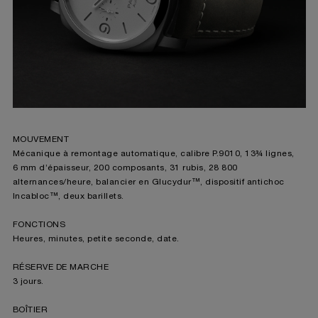
donnez votre consentement uniquement
pour l’utilisation des cookies techniques.
MOUVEMENT
Mécanique à remontage automatique, calibre P.9010, 13¾ lignes,
6 mm d’épaisseur, 200 composants, 31 rubis, 28 800
alternances/heure, balancier en Glucydur™, dispositif antichoc
Incabloc™, deux barillets.
FONCTIONS
Heures, minutes, petite seconde, date.
RÉSERVE DE MARCHE
3 jours.
BOÎTIER