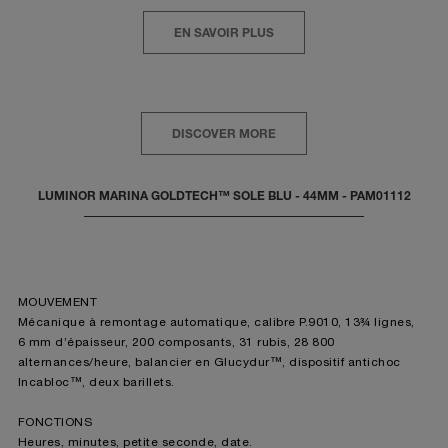
EN SAVOIR PLUS
DISCOVER MORE
LUMINOR MARINA GOLDTECH™ SOLE BLU - 44MM - PAM01112
MOUVEMENT
Mécanique à remontage automatique, calibre P.9010, 13¾ lignes,
6 mm d’épaisseur, 200 composants, 31 rubis, 28 800
alternances/heure, balancier en Glucydur™, dispositif antichoc
Incabloc™, deux barillets.
FONCTIONS
Heures, minutes, petite seconde, date.