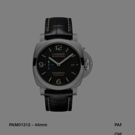
PAM01312
-
44mm
PAM0111
CHF 27'1