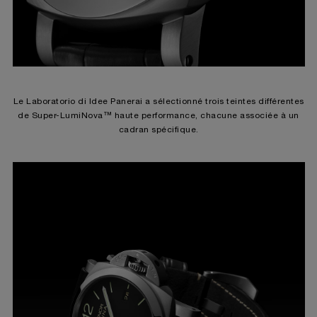
Le Laboratorio di Idee Panerai a sélectionné trois teintes différentes
de Super-LumiNova™ haute performance, chacune associée à un
cadran spécifique.