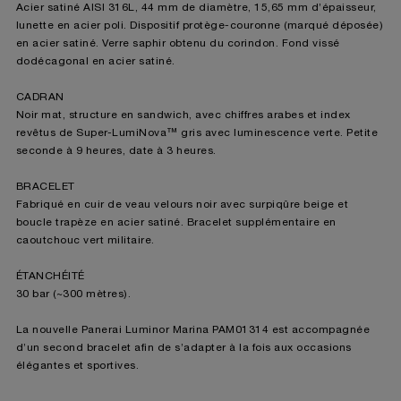
Acier satiné AISI 316L, 44 mm de diamètre, 15,65 mm d’épaisseur,
lunette en acier poli. Dispositif protège-couronne (marqué déposée)
en acier satiné. Verre saphir obtenu du corindon. Fond vissé
dodécagonal en acier satiné.
CADRAN
Noir mat, structure en sandwich, avec chiffres arabes et index
revêtus de Super-LumiNova™ gris avec luminescence verte. Petite
seconde à 9 heures, date à 3 heures.
BRACELET
Fabriqué en cuir de veau velours noir avec surpiqûre beige et
boucle trapèze en acier satiné. Bracelet supplémentaire en
caoutchouc vert militaire.
ÉTANCHÉITÉ
30 bar (~300 mètres).
La nouvelle Panerai Luminor Marina PAM01314 est accompagnée
d’un second bracelet afin de s’adapter à la fois aux occasions
élégantes et sportives.