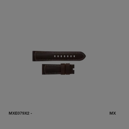
MXE079X2
-
MXE0C0D