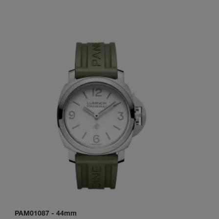
PAM01087
-
44mm