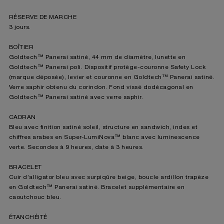
RÉSERVE DE MARCHE
3 jours.
BOÎTIER
Goldtech™ Panerai satiné, 44 mm de diamètre, lunette en
Goldtech™ Panerai poli. Dispositif protège-couronne Safety Lock
(marque déposée), levier et couronne en Goldtech™ Panerai satiné.
Verre saphir obtenu du corindon. Fond vissé dodécagonal en
Goldtech™ Panerai satiné avec verre saphir.
CADRAN
Bleu avec finition satiné soleil, structure en sandwich, index et
chiffres arabes en Super-LumiNova™ blanc avec luminescence
verte. Secondes à 9 heures, date à 3 heures.
BRACELET
Cuir d’alligator bleu avec surpiqûre beige, boucle ardillon trapèze
en Goldtech™ Panerai satiné. Bracelet supplémentaire en
caoutchouc bleu.
ÉTANCHÉITÉ