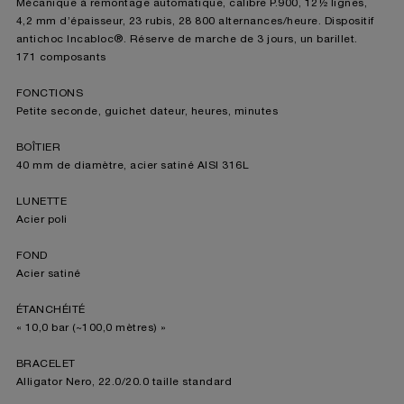
Mécanique à remontage automatique, calibre P.900, 12½ lignes,
4,2 mm d’épaisseur, 23 rubis, 28 800 alternances/heure. Dispositif
antichoc Incabloc®. Réserve de marche de 3 jours, un barillet.
171 composants
FONCTIONS
Petite seconde, guichet dateur, heures, minutes
BOÎTIER
40 mm de diamètre, acier satiné AISI 316L
LUNETTE
Acier poli
FOND
Acier satiné
ÉTANCHÉITÉ
« 10,0 bar (~100,0 mètres) »
BRACELET
Alligator Nero, 22.0/20.0 taille standard