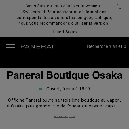
Fermer
Vous êtes en train d’utiliser la version :
✕
Switzerland
Pour accéder aux informations
mer
correspondantes à votre situation géographique,
nous vous recommandons d'utiliser la version :
United States
Rechercher
Panier
0
Panerai Boutique Osaka
Ouvert, ferme à
19:00
Officine Panerai ouvre sa troisième boutique au Japon,
à Osaka, plus grande ville de l’ouest du pays et capitale
du commerce et de la culture dans la région du Kansai.
en savoir plus
La boutique est située dans le quartier de Shinsaibashi,
où se trouvent les principales marques de luxe et les