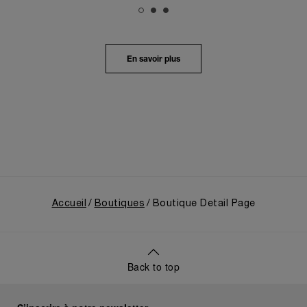
mêlant harmonieusement le patrimoine local au
profond récit de Panerai.
Dans un voyage en immersion au cœur de l’héritage
unique de la Maison, l’exposition retraçait son
En savoir plus
évolution depuis ses origines en tant que
fournisseur de la Marine Militaire Italienne au début
des années 1910. Elle revenait notamment sur le
virage pris en 1993, avec la présentation au grand
public de ses innovations militaires à travers sa
toute première collection Luminor adaptée à un
usage civil, et sur son développement ultérieur
après l’acquisition par le groupe Richemont en 1997.
Accueil
Boutiques
Boutique Detail Page
Back to top