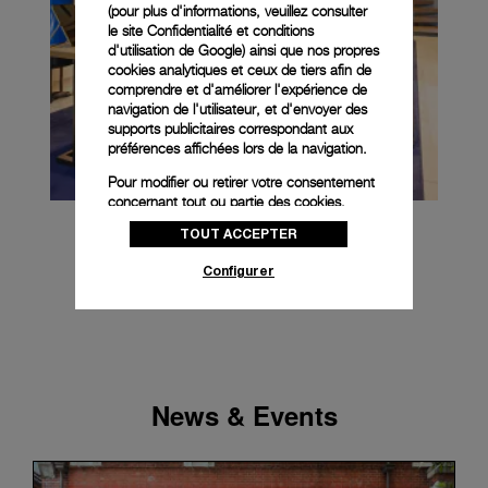
(pour plus d'informations, veuillez consulter
le
site Confidentialité et conditions
d'utilisation de Google
) ainsi que nos propres
cookies analytiques et ceux de tiers afin de
comprendre et d'améliorer l'expérience de
navigation de l'utilisateur, et d'envoyer des
supports publicitaires correspondant aux
préférences affichées lors de la navigation.
Pour modifier ou retirer votre consentement
concernant tout ou partie des cookies,
cliquez sur « Configurer » ou consultez notre
TOUT ACCEPTER
politique des cookies
pour obtenir plus
d’informations.
Configurer
En cliquant sur « Tout accepter », vous
donnez votre consentement pour l’utilisation
des cookies susmentionnés
En cliquant sur « Tout refuser », vous
donnez votre consentement uniquement
News & Events
pour l’utilisation des cookies techniques.