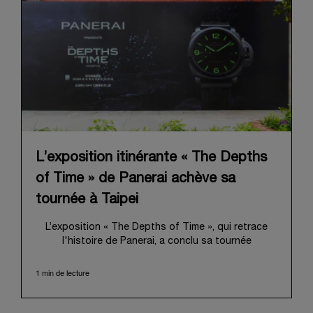
L’exposition itinérante « The Depths
of Time » de Panerai achève sa
tournée à Taipei
L’exposition « The Depths of Time », qui retrace
l'histoire de Panerai, a conclu sa tournée
internationale à Taipei. Du 12 au 15 juin 2026, les
visiteurs ont pu venir l’admirer dans le Huashan
1 min de lecture
1914 Creative Park, bâtiment d’importance
historique. Fort d'une histoire séculaire, ce lieu
symbolique offrait une toile de fond pittoresque,