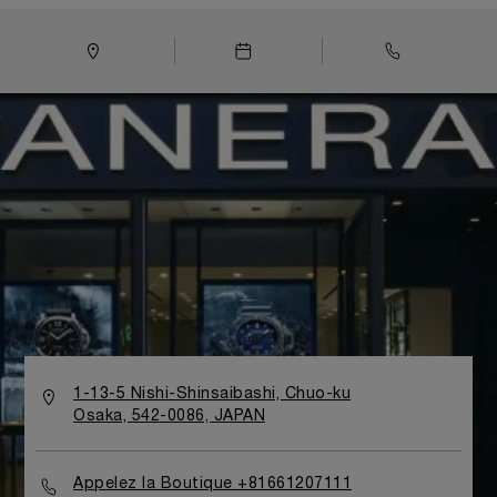
grands magasins. Hasard ou destin, un pont ouvre un
nouveau chapitre dans la légende de Panerai au Japon.
En effet, comme le magasin historique de l’horloger sur
le Ponte alle Grazie à Florence en 1860, Shinsaibashi tire
son nom d’un pont construit en 1622. La boutique se
caractérise par un design italien inspiré de la mer, dont
les éléments font depuis toujours partie de l'histoire
des montres Panerai. Des matériaux comme le teck et
l’acier, des vitrines en forme de hublot et un mobilier aux
formes sinueuses rappellent la mer. Une grande horloge
murale affiche à grande échelle l’une des
caractéristiques des montres Officine Panerai : la
structure « sandwich » du cadran, dans laquelle deux
plaques superposées renferment le Super-LumiNova®
qui forme les chiffres et index. L’escalier en colimaçon
au fond de la boutique invite les clients à monter au
deuxième étage dans le salon VIP. Le salon, dont le
décor s’inspire d’un élégant voilier, recrée l’ambiance
1-13-5 Nishi-Shinsaibashi, Chuo-ku
italienne classique unique et invite les clients à
Osaka, 542-0086, JAPAN
découvrir les collections Panerai exclusives dans le
cadre raffiné du patrimoine de la marque.
Appelez la Boutique +81661207111