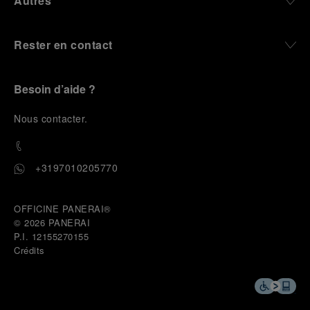
Autres
Rester en contact
Besoin d’aide ?
N
ous contacter
.
+3197010205770
OFFICINE PANERAI®
© 2026 
PANERAI
P.I. 12155270155
Crédits