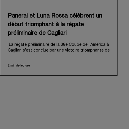
Panerai et Luna Rossa célèbrent un
début triomphant à la régate
préliminaire de Cagliari
La régate préliminaire de la 38e Coupe de l’America à
Cagliari s’est conclue par une victoire triomphante de
Luna Rossa, inaugurant ambitieusement sa « route
de Naples 2027 ». Cet événement palpitant a
2 min de lecture
également marqué le début officiel de l’aventure de
Panerai aux côtés de la Luna Rossa Team, mue par
un attachement partagé à la performance,
l'innovation et la tradition nautique professionnelle.
Du 21 au 24 mai 2026, le golfe des Anges de Cagliari
a offert une magnifique toile de fond à cette régate
inaugurale. Pour la première escale sur la « route de
Naples », 8 voiliers AC40 parfaitement calibrés se
sont disputé des régates en flotte menant à une
match race finale. Dirigée d'une main experte par
Peter Burling, l’équipe senior de Luna Rossa a fait