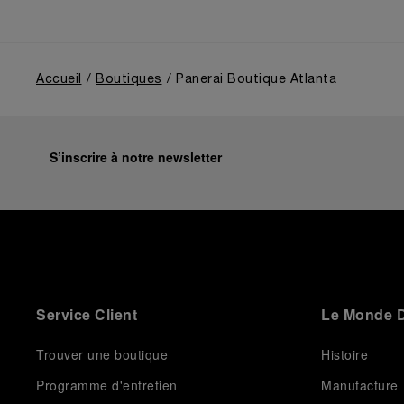
guides our future vision” explains Emmanuel Perrin,
CEO of Panerai. “With ‘Immersion,’ we tell our story
from a different perspective, shifting the focus from
the past to how the Maison’s spirit expresses itself
today. Blending heritage with innovation, our tool
Accueil
Boutiques
Panerai Boutique Atlanta
watches become protagonists and essential
equipment for contemporary adventures.”
Ten years after the acclaimed ‘Dive Into Time’
exhibition at the Museo Marino Marini in 2016,
S’inscrire à notre newsletter
Panerai returns to this Florentine landmark to unveil a
new look at its legendary history.
Renowned for its blend of historical architecture and
contemporary artistic expression, Museo Marino
Marini will once again host Panerai in its crypt, a
fitting backdrop for the brand’s journey through time
and ocean depths.
Service Client
Le Monde D
Depicting a modern portrait of the brand’s spirit, the
exhibition offers a pivotal introduction to the origins
of the Family business that would become an icon of
Trouver une boutique
Histoire
21st century watchmaking. Visitors will discover how,
Programme d'entretien
Manufacture
here in Florence from 1860, the Panerai family
developed across generations two parallel