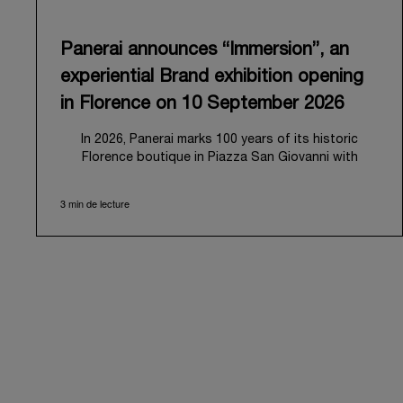
Panerai announces “Immersion”, an
experiential Brand exhibition opening
in Florence on 10 September 2026
In 2026, Panerai marks 100 years of its historic
Florence boutique in Piazza San Giovanni with
“Immersion,” a new exhibition that offers a
contemporary exploration of the Maison’s identity.
3 min de lecture
Open from September 10 to 19 at Museo Marino
Marini, the exhibition is conceived as an experiential
journey that moves from family workshop to the sea,
inviting visitors to understand Panerai by
experiencing the very conditions and forces that
have shaped Panerai from its origins to today:
purpose, performance, and real-life adventure.
“Our heritage at Panerai is much more than an
historical narrative; it is the foundation of our
technical expertise and the North Pole star that