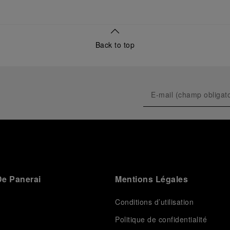
public de ses innovations militaires à travers sa
toute première collection Luminor adaptée à un
usage civil, et sur son développement ultérieur après
l’acquisition par le groupe Richemont en 1997.
Back to top
e Panerai
Mentions Légales
Conditions d’utilisation
Politique de confidentialité