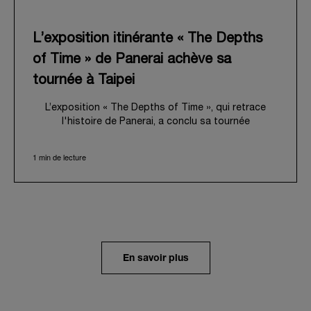
L’exposition itinérante « The Depths
of Time » de Panerai achève sa
tournée à Taipei
L’exposition « The Depths of Time », qui retrace
l'histoire de Panerai, a conclu sa tournée
internationale à Taipei. Du 12 au 15 juin 2026, les
visiteurs ont pu venir l’admirer dans le Huashan 1914
1 min de lecture
Creative Park, bâtiment d’importance historique. Fort
d'une histoire séculaire, ce lieu symbolique offrait
une toile de fond pittoresque, mêlant
harmonieusement le patrimoine local au profond récit
de Panerai.
Dans un voyage en immersion au cœur de l’héritage
unique de la Maison, l’exposition retraçait son
En savoir plus
évolution depuis ses origines en tant que
fournisseur de la Marine Militaire Italienne au début
des années 1910. Elle revenait notamment sur le
virage pris en 1993, avec la présentation au grand