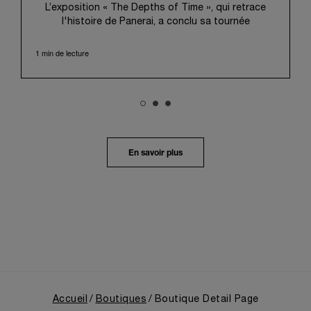
L’exposition « The Depths of Time », qui retrace
l'histoire de Panerai, a conclu sa tournée
internationale à Taipei. Du 12 au 15 juin 2026, les
visiteurs ont pu venir l’admirer dans le Huashan
1 min de lecture
1914 Creative Park, bâtiment d’importance
historique. Fort d'une histoire séculaire, ce lieu
symbolique offrait une toile de fond pittoresque,
mêlant harmonieusement le patrimoine local au
profond récit de Panerai.
Dans un voyage en immersion au cœur de l’héritage
unique de la Maison, l’exposition retraçait son
En savoir plus
évolution depuis ses origines en tant que
fournisseur de la Marine Militaire Italienne au début
des années 1910. Elle revenait notamment sur le
virage pris en 1993, avec la présentation au grand
public de ses innovations militaires à travers sa
toute première collection Luminor adaptée à un
usage civil, et sur son développement ultérieur
après l’acquisition par le groupe Richemont en 1997.
Accueil
Boutiques
Boutique Detail Page