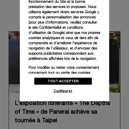
fonctionnement du Site et la bonne
prestation des services ici proposes. Nous
utilisons également divers services Google y
News & Events
compris la personnalisation des annonces
(pour plus d'informations, veuillez consulter
le
site Confidentialité et conditions
d'utilisation de Google
) ainsi que nos propres
cookies analytiques et ceux de tiers afin de
comprendre et d'améliorer l'expérience de
navigation de l'utilisateur, et d'envoyer des
supports publicitaires correspondant aux
préférences affichées lors de la navigation.
Pour modifier ou retirer votre consentement
concernant tout ou partie des cookies,
cliquez sur « Configurer » ou consultez notre
TOUT ACCEPTER
politique des cookies
pour obtenir plus
d’informations.
Configurer
En cliquant sur « Tout accepter », vous
donnez votre consentement pour l’utilisation
L’exposition itinérante « The Depths
des cookies susmentionnés
of Time » de Panerai achève sa
En cliquant sur « Tout refuser », vous
tournée à Taipei
donnez votre consentement uniquement
pour l’utilisation des cookies techniques.