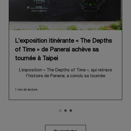
L’exposition itinérante « The Depths
of Time » de Panerai achève sa
tournée à Taipei
L’exposition « The Depths of Time », qui retrace
l'histoire de Panerai, a conclu sa tournée
internationale à Taipei. Du 12 au 15 juin 2026, les
visiteurs ont pu venir l’admirer dans le Huashan
1 min de lecture
1914 Creative Park, bâtiment d’importance
historique. Fort d'une histoire séculaire, ce lieu
symbolique offrait une toile de fond pittoresque,
mêlant harmonieusement le patrimoine local au
profond récit de Panerai.
Dans un voyage en immersion au cœur de l’héritage
unique de la Maison, l’exposition retraçait son