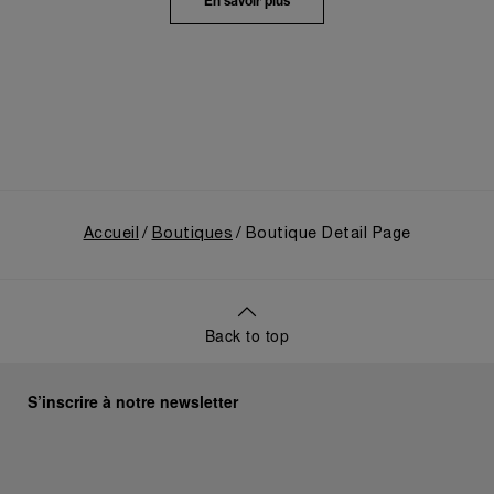
En savoir plus
évolution depuis ses origines en tant que
fournisseur de la Marine Militaire Italienne au début
des années 1910. Elle revenait notamment sur le
virage pris en 1993, avec la présentation au grand
public de ses innovations militaires à travers sa
toute première collection Luminor adaptée à un
usage civil, et sur son développement ultérieur
après l’acquisition par le groupe Richemont en 1997.
Accueil
Boutiques
Boutique Detail Page
Back to top
S’inscrire à notre newsletter