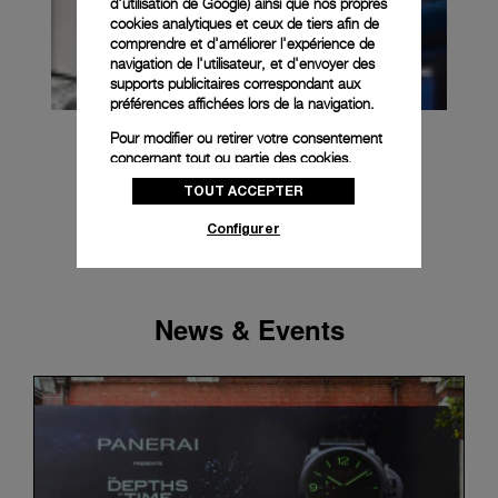
d'utilisation de Google
) ainsi que nos propres
cookies analytiques et ceux de tiers afin de
comprendre et d'améliorer l'expérience de
navigation de l'utilisateur, et d'envoyer des
supports publicitaires correspondant aux
préférences affichées lors de la navigation.
Pour modifier ou retirer votre consentement
concernant tout ou partie des cookies,
cliquez sur « Configurer » ou consultez notre
TOUT ACCEPTER
politique des cookies
pour obtenir plus
d’informations.
Configurer
En cliquant sur « Tout accepter », vous
donnez votre consentement pour l’utilisation
des cookies susmentionnés
News & Events
En cliquant sur « Tout refuser », vous
donnez votre consentement uniquement
pour l’utilisation des cookies techniques.