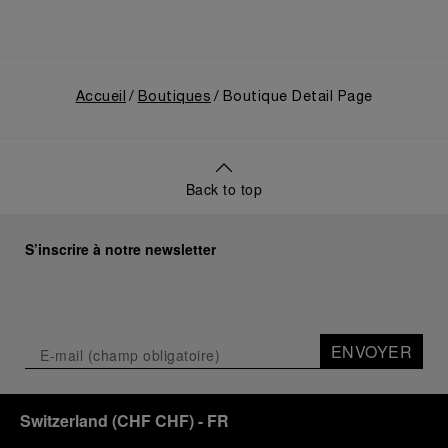
usage civil, et sur son développement ultérieur
après l’acquisition par le groupe Richemont en 1997.
Accueil
Boutiques
Boutique Detail Page
Back to top
S’inscrire à notre newsletter
ENVOYER
Switzerland
(
CHF CHF
)
- FR