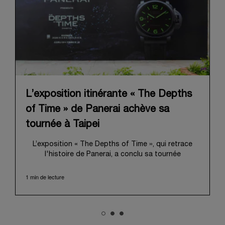
L’exposition itinérante « The Depths
of Time » de Panerai achève sa
tournée à Taipei
L’exposition « The Depths of Time », qui retrace
l'histoire de Panerai, a conclu sa tournée
internationale à Taipei. Du 12 au 15 juin 2026, les
visiteurs ont pu venir l’admirer dans le Huashan
1 min de lecture
1914 Creative Park, bâtiment d’importance
historique. Fort d'une histoire séculaire, ce lieu
symbolique offrait une toile de fond pittoresque,
mêlant harmonieusement le patrimoine local au
profond récit de Panerai.