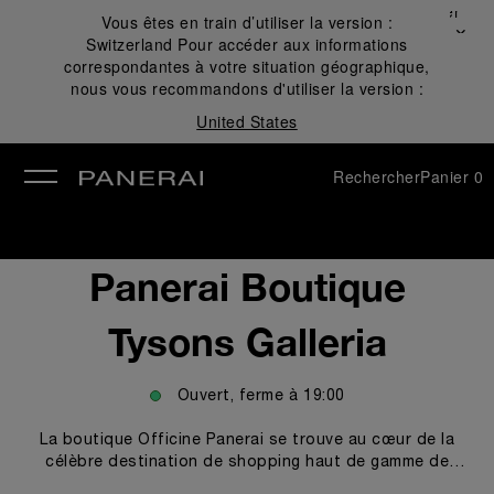
Fermer
Vous êtes en train d’utiliser la version :
✕
Switzerland
Pour accéder aux informations
mer
correspondantes à votre situation géographique,
nous vous recommandons d'utiliser la version :
United States
Rechercher
Panier
0
Panerai Boutique
Tysons Galleria
Ouvert, ferme à
19:00
La boutique Officine Panerai se trouve au cœur de la
célèbre destination de shopping haut de gamme de
Washington, Tysons Galleria. La boutique est dotée du