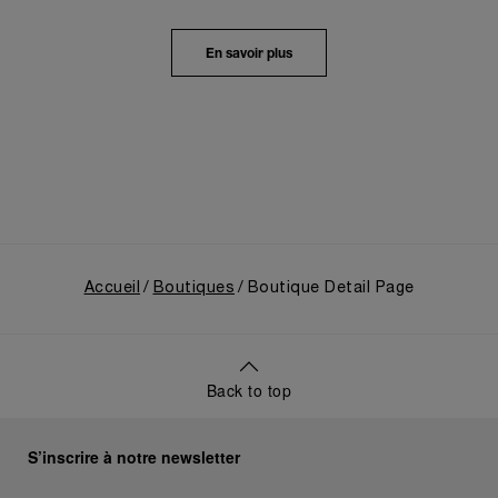
Dans un voyage en immersion au cœur de l’héritage
unique de la Maison, l’exposition retraçait son
En savoir plus
évolution depuis ses origines en tant que
fournisseur de la Marine Militaire Italienne au début
des années 1910. Elle revenait notamment sur le
virage pris en 1993, avec la présentation au grand
public de ses innovations militaires à travers sa
toute première collection Luminor adaptée à un
usage civil, et sur son développement ultérieur
après l’acquisition par le groupe Richemont en 1997.
Accueil
Boutiques
Boutique Detail Page
Back to top
S’inscrire à notre newsletter