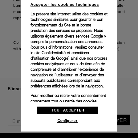
Accepter les cookies techniques
Luminor Due Madreperla (PAM01280). Sporting smaller
measurements and finer features, the novelty model
Le présent site Internet utilise des cookies et
represents the brand’s first ladies’ watch.
technologies similaires pour garantir le bon
fonctionnement du Site et la bonne
prestation des services ici proposes. Nous
utilisons également divers services Google y
compris la personnalisation des annonces
Continue reading on:
Panerai embraces feminine design
(pour plus d'informations, veuillez consulter
with the Luminor Due Madreperla (boatinternational.com)
le
site Confidentialité et conditions
d'utilisation de Google
) ainsi que nos propres
cookies analytiques et ceux de tiers afin de
comprendre et d'améliorer l'expérience de
navigation de l'utilisateur, et d'envoyer des
supports publicitaires correspondant aux
préférences affichées lors de la navigation.
S’inscrire à notre newsletter
Pour modifier ou retirer votre consentement
concernant tout ou partie des cookies,
cliquez sur « Configurer » ou consultez notre
TOUT ACCEPTER
politique des cookies
pour obtenir plus
d’informations.
ENVOYER
Configurer
En cliquant sur « Tout accepter », vous
donnez votre consentement pour l’utilisation