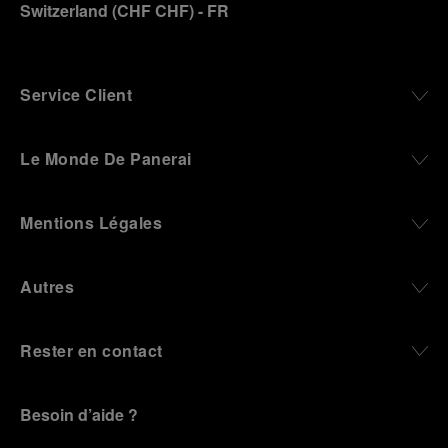
des cookies susmentionnés
Switzerland
(
CHF CHF
)
- FR
En cliquant sur « Tout refuser », vous
donnez votre consentement uniquement
pour l’utilisation des cookies techniques.
Service Client
Le Monde De Panerai
Mentions Légales
Autres
Rester en contact
Besoin d’aide ?