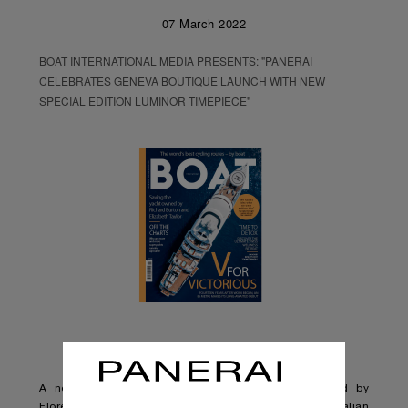
07 March 2022
BOAT INTERNATIONAL MEDIA PRESENTS: "PANERAI
CELEBRATES GENEVA BOUTIQUE LAUNCH WITH NEW
SPECIAL EDITION LUMINOR TIMEPIECE"
A new limited edition timepiece has been released by
Florentine watchmaker Panerai, blending the brand’s Italian