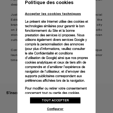
Politique des cookies
design heritage with its Swiss watchmaking practices.
Accepter les cookies techniques
Just 121 pieces of the Luminor Geneva Boutique Special
Edition model will be created by Panerai to celebrate the
Le présent site Internet utilise des cookies et
brand’s launch of a new boutique located in the Swiss city
technologies similaires pour garantir le bon
fonctionnement du Site et la bonne
on 21, Rue de Rhône. The watch is exclusive to this specific
prestation des services ici proposes. Nous
store and sports a design distinctly inspired by Genevan
utilisons également divers services Google y
culture.
compris la personnalisation des annonces
(pour plus d'informations, veuillez consulter
Continue reading on:
Panerai celebrates Geneva boutique
le
site Confidentialité et conditions
launch with new special edition Luminor
d'utilisation de Google
) ainsi que nos propres
timepiece (boatinternational.com)
cookies analytiques et ceux de tiers afin de
comprendre et d'améliorer l'expérience de
navigation de l'utilisateur, et d'envoyer des
supports publicitaires correspondant aux
préférences affichées lors de la navigation.
Pour modifier ou retirer votre consentement
S’inscrire à notre newsletter
concernant tout ou partie des cookies,
cliquez sur « Configurer » ou consultez notre
TOUT ACCEPTER
politique des cookies
pour obtenir plus
d’informations.
Configurer