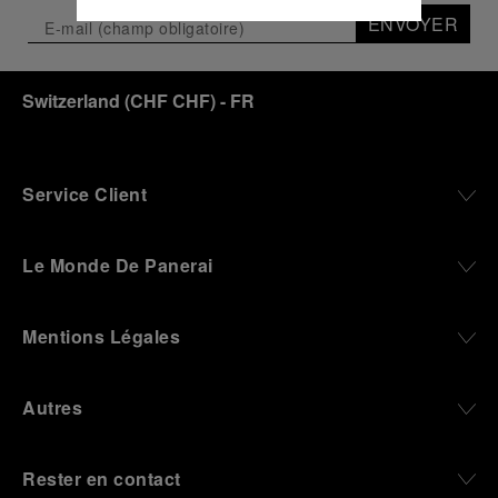
En cliquant sur « Tout accepter », vous
ENVOYER
donnez votre consentement pour l’utilisation
des cookies susmentionnés
En cliquant sur « Tout refuser », vous
Switzerland
(
CHF CHF
)
- FR
donnez votre consentement uniquement
pour l’utilisation des cookies techniques.
Service Client
Le Monde De Panerai
Mentions Légales
Autres
Rester en contact