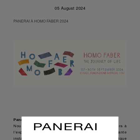
05 August 2024
PANERAI À HOMO FABER 2024
Panerai à Homo Faber 2024
Nous avons le plaisir d’annoncer que Panerai participera à
l’exposition Homo Faber 2024 et présentera une étonnante
installation lumineuse, créée par le célèbre duo artistique