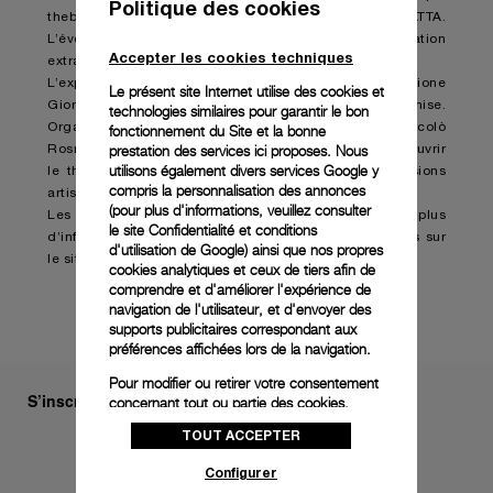
Politique des cookies
thebackstudio et sélectionnée par la galerie MATTA.
L’événement de cette année promet d’être une exploration
Accepter les cookies techniques
extraordinaire de la créativité et de l’artisanat italien.
L’exposition se tiendra à l’emblématique Fondazione
Le présent site Internet utilise des cookies et
Giorgio Cini, sur l’île de San Giorgio Maggiore, à Venise.
technologies similaires pour garantir le bon
Organisé par Luca Guadagnino et l’architecte Nicolò
fonctionnement du Site et la bonne
prestation des services ici proposes. Nous
Rosmarini, Homo Faber 2024 invite les visiteurs à découvrir
utilisons également divers services Google y
le thème du voyage de la vie à travers des expressions
compris la personnalisation des annonces
artistiques variées.
(pour plus d'informations, veuillez consulter
Les billets sont maintenant disponibles. Pour plus
le
site Confidentialité et conditions
d’informations et pour acheter des billets, rendez-vous sur
d'utilisation de Google
) ainsi que nos propres
le site officiel de Homo Faber :
www.homofaber.com
cookies analytiques et ceux de tiers afin de
comprendre et d'améliorer l'expérience de
navigation de l'utilisateur, et d'envoyer des
supports publicitaires correspondant aux
préférences affichées lors de la navigation.
Pour modifier ou retirer votre consentement
S’inscrire à notre newsletter
concernant tout ou partie des cookies,
cliquez sur « Configurer » ou consultez notre
TOUT ACCEPTER
politique des cookies
pour obtenir plus
d’informations.
Configurer