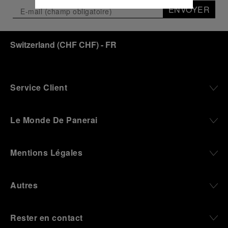
En cliquant sur « Tout accepter », vous
ENVOYER
donnez votre consentement pour l’utilisation
des cookies susmentionnés
En cliquant sur « Tout refuser », vous
Switzerland
(
CHF CHF
)
- FR
donnez votre consentement uniquement
pour l’utilisation des cookies techniques.
Service Client
Le Monde De Panerai
Mentions Légales
Autres
Rester en contact