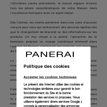
120 mètres carrés précédents, le nouvel espace incarne
tous les piliers caractéristiques de notre Maison dans
l’excellence horlogère avec un esprit italien.
Dès l’entrée, les clients pénètrent dans une zone d’accueil
conçue pour ceux qui recherchent des services rapides tels
que le changement de bracelet ou des informations sur les
produits. Un mur virtuel à la pointe, l’attraction de la
boutique, propose un voyage numérique immersif dans
l’univers de Panerai, présentant ses produits, son processus
de fabrication et ses expériences distinctives.
Le deuxième étage présente le Salotto Milanese, une
Politique des cookies
incarnation du charme italien et de la sophistication
milanaise. Le Bar Italiano complète cet espace, offrant un
environnement de décontraction où les clients peuvent
Accepter les cookies techniques
prendre un café ou savourer un apéritif milanais typique.
Le présent site Internet utilise des cookies et
technologies similaires pour garantir le bon
Fidèles à nos racines, nous avons conçu un espace
fonctionnement du Site et la bonne
héritage pour que les aficionados puissent se plonger dans
prestation des services ici proposes. Nous
le passé historique de la marque, avec des montres
utilisons également divers services Google y
historiques et une chronologie qui retrace les grandes
compris la personnalisation des annonces