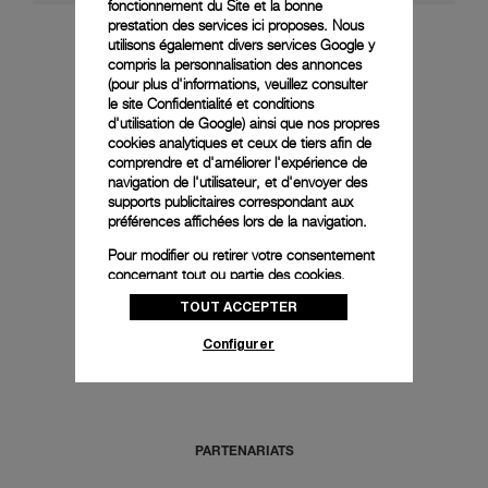
fonctionnement du Site et la bonne
prestation des services ici proposes. Nous
utilisons également divers services Google y
compris la personnalisation des annonces
PROCESSUS
(pour plus d'informations, veuillez consulter
le
site Confidentialité et conditions
d'utilisation de Google
) ainsi que nos propres
cookies analytiques et ceux de tiers afin de
EN SAVOIR PLUS
comprendre et d'améliorer l'expérience de
navigation de l'utilisateur, et d'envoyer des
supports publicitaires correspondant aux
préférences affichées lors de la navigation.
Pour modifier ou retirer votre consentement
PRODUITS
concernant tout ou partie des cookies,
cliquez sur « Configurer » ou consultez notre
TOUT ACCEPTER
politique des cookies
pour obtenir plus
d’informations.
Configurer
EN SAVOIR PLUS
En cliquant sur « Tout accepter », vous
donnez votre consentement pour l’utilisation
des cookies susmentionnés
En cliquant sur « Tout refuser », vous
PARTENARIATS
donnez votre consentement uniquement
pour l’utilisation des cookies techniques.