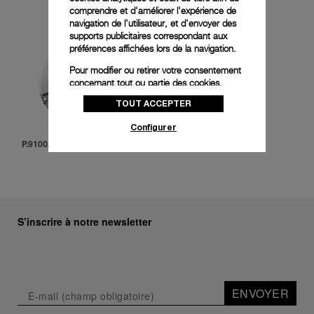
comprendre et d'améliorer l'expérience de
navigation de l'utilisateur, et d'envoyer des
supports publicitaires correspondant aux
préférences affichées lors de la navigation.
Pour modifier ou retirer votre consentement
concernant tout ou partie des cookies,
cliquez sur « Configurer » ou consultez notre
TOUT ACCEPTER
politique des cookies
pour obtenir plus
d’informations.
Configurer
En cliquant sur « Tout accepter », vous
P.9100/R
donnez votre consentement pour l’utilisation
des cookies susmentionnés
En cliquant sur « Tout refuser », vous
donnez votre consentement uniquement
pour l’utilisation des cookies techniques.
S’inscrire à notre newsletter
ENVOYER