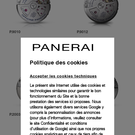
P.9010
P.9012
Politique des cookies
Accepter les cookies techniques
Le présent site Internet utilise des cookies et
technologies similaires pour garantir le bon
fonctionnement du Site et la bonne
prestation des services ici proposes. Nous
utilisons également divers services Google y
compris la personnalisation des annonces
P.2003
P.9100
(pour plus d'informations, veuillez consulter
le
site Confidentialité et conditions
d'utilisation de Google
) ainsi que nos propres
cookies analytiques et ceux de tiers afin de