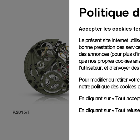
Politique 
Accepter les cookies t
Le présent site Internet util
bonne prestation des service
des annonces (pour plus d'in
que nos propres cookies anal
l'utilisateur, et d'envoyer d
Pour modifier ou retirer vot
notre
politique des cookies
p
En cliquant sur « Tout accep
En cliquant sur « Tout refus
P.2015/T
P.2005/T