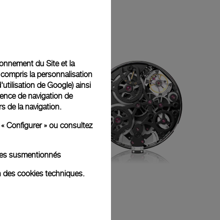
tionnement du Site et la
 compris la personnalisation
d'utilisation de Google
) ainsi
ience de navigation de
rs de la navigation.
 « Configurer » ou consultez
kies susmentionnés
n des cookies techniques.
P.2005/MR