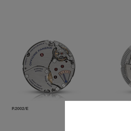
P.2002/E
P.9010/AC