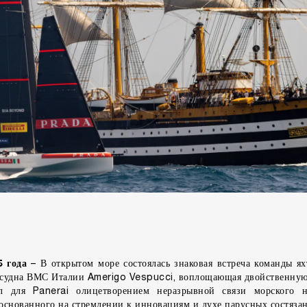
5 года
– В открытом море состоялась знаковая встреча команды я
 судна ВМС Италии Amerigo Vespucci, воплощающая двойственную
л для Panerai олицетворением неразрывной связи морского н
 основанного на стремлении к инновациям и духе парусных состяза