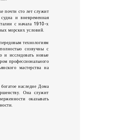
е почти сто лет служит
 судна и вневременная
талии с начала 1910-х
вых морских условий.
 передовым технологиям
 полностью созвучны с
о и исследовать новые
иром профессионального
янского мастерства на
 богатое наследие Дома
ршенству. Она служит
ерженности оказывать
ности.