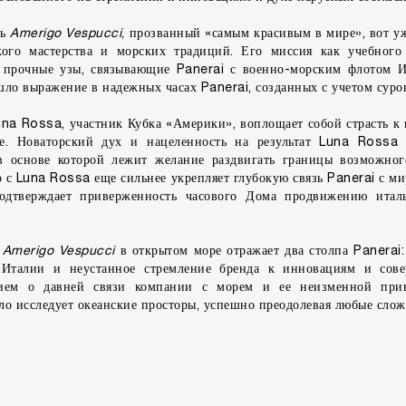
ль
Amerigo Vespucci
, прозванный «самым красивым в мире», вот уж
кого мастерства и морских традиций. Его миссия как учебного
т прочные узы, связывающие Panerai с военно-морским флотом И
ашло выражение в надежных часах Panerai, созданных с учетом суро
una Rossa, участник Кубка «Америки», воплощает собой страсть к
е. Новаторский дух и нацеленность на результат Luna Rossa
в основе которой лежит желание раздвигать границы возможног
о с Luna Rossa еще сильнее укрепляет глубокую связь Panerai с м
одтверждает приверженность часового Дома продвижению италь
и
Amerigo Vespucci
в открытом море отражает два столпа Panerai:
Италии и неустанное стремление бренда к инновациям и сове
ием о давней связи компании с морем и ее неизменной прив
ло исследует океанские просторы, успешно преодолевая любые слож