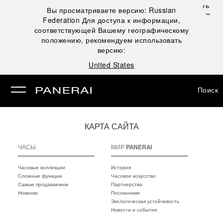
Закрыть
Вы просматриваете версию:
Russian
✕
Federation
Для доступа к информации,
рыть
соответствующей Вашему географическому
положению, рекомендуем использовать
версию:
United States
Поиск
КАРТА САЙТА
ЧАСЫ
МИР PANERAI
Часовые коллекции
История
Сложные функции
Часовое искусство
Самые продаваемые
Партнерства
Новинки
Посланники
Экологическая устойчивость
Новости и события