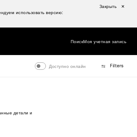
Закрыть ✕
ндуем использовать версию:
Поиск
Моя учетная запись
Доступно онлайн
Filters
анные детали и