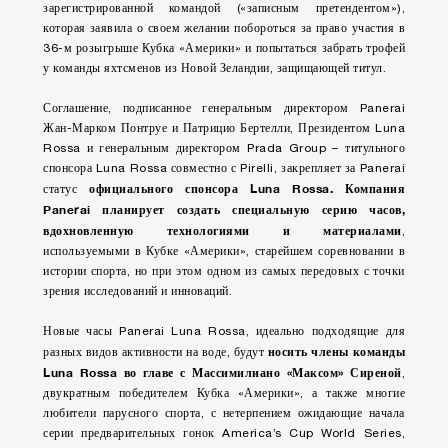
зарегистрированной командой («записным претендентом»),
которая заявила о своем желании побороться за право участия в
36-м розыгрыше Кубка «Америки» и попытаться забрать трофей
у команды яхтсменов из Новой Зеландии, защищающей титул.
Соглашение, подписанное генеральным директором Panerai
Жан-Марком Понтруе и Патрицио Бертелли, Президентом Luna
Rossa и генеральным директором Prada Group – титульного
спонсора Luna Rossa совместно с Pirelli, закрепляет за Panerai
официального спонсора Luna Rossa. Компания
статус
Panerai планирует создать специальную серию часов,
вдохновленную технологиями и материалами
,
используемыми в Кубке «Америки», старейшем соревновании в
истории спорта, но при этом одном из самых передовых с точки
зрения исследований и инноваций.
Новые часы Panerai Luna Rossa, идеально подходящие для
носить члены команды
разных видов активности на воде, будут
Luna Rossa во главе с Массимилиано «Максом» Сиреной
,
двукратным победителем Кубка «Америки», а также многие
любители парусного спорта, с нетерпением ожидающие начала
серии предварительных гонок America’s Cup World Series,