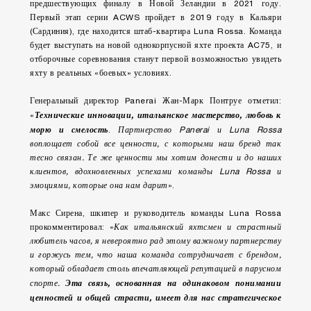
предшествующих финалу в Новой Зеландии в 2021 году.
Первый этап серии ACWS пройдет в 2019 году в Кальяри
(Сардиния), где находится штаб-квартира Luna Rossa. Команда
будет выступать на новой однокорпусной яхте проекта AC75, и
отборочные соревнования станут первой возможностью увидеть
яхту в реальных «боевых» условиях.
Генеральный директор Panerai Жан-Марк Понтруе отметил:
Технические инновации, итальянское мастерство, любовь к
«
морю и смелость
.
Партнерство Panerai и Luna Rossa
воплощает собой все ценности, с которыми наш бренд так
тесно связан. Те же ценности мы хотим донести и до наших
клиентов, вдохновленных успехами команды Luna Rossa и
эмоциями, которые она нам дарит
».
Макс Сирена, шкипер и руководитель команды Luna Rossa
прокомментировал: «
Как итальянский яхтсмен и страстный
любитель часов, я невероятно рад этому важному партнерству
и горжусь тем, что наша команда сотрудничает с брендом,
который обладает столь впечатляющей репутацией в парусном
Эта связь, основанная на одинаковом понимании
спорте.
ценностей и общей страсти, имеет для нас стратегическое