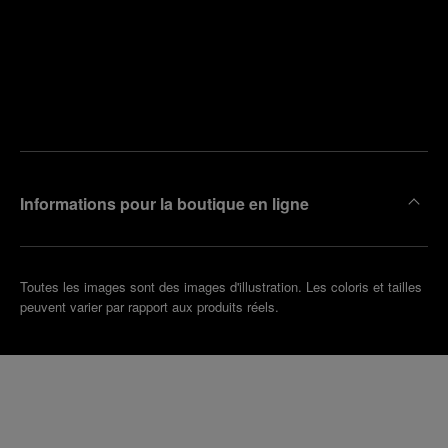
Trouver
la
Prendre
boutique
un
la plus
rendez-
proche
vous
de chez
vous
Informations pour la boutique en ligne
Toutes les images sont des images d'illustration. Les coloris et tailles
peuvent varier par rapport aux produits réels.