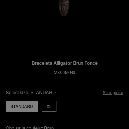
Bracelets Alligator Brun Foncè
MX005FN0
Select size:
STANDARD
Size guide
STANDARD
XL
Choisir la couleur:
Brun