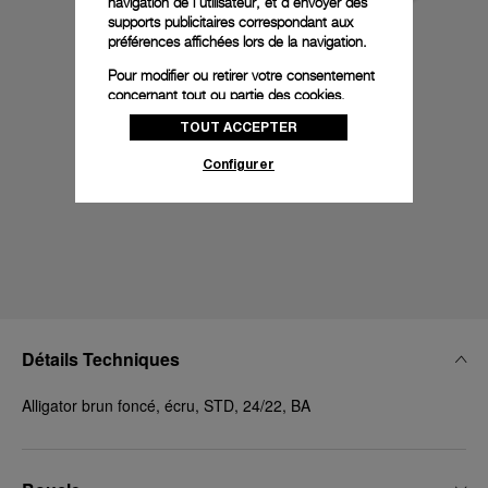
navigation de l'utilisateur, et d'envoyer des
supports publicitaires correspondant aux
préférences affichées lors de la navigation.
Pour modifier ou retirer votre consentement
concernant tout ou partie des cookies,
cliquez sur « Configurer » ou consultez notre
TOUT ACCEPTER
politique des cookies
pour obtenir plus
d’informations.
Configurer
En cliquant sur « Tout accepter », vous
donnez votre consentement pour l’utilisation
des cookies susmentionnés
En cliquant sur « Tout refuser », vous
donnez votre consentement uniquement
pour l’utilisation des cookies techniques.
Détails Techniques
Alligator brun foncé, écru, STD, 24/22, BA