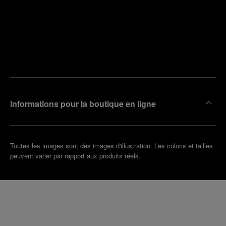
Trouver
la
Prendre
boutique
un
la plus
rendez-
proche
vous
de chez
vous
Informations pour la boutique en ligne
Toutes les images sont des images d'illustration. Les coloris et tailles
peuvent varier par rapport aux produits réels.