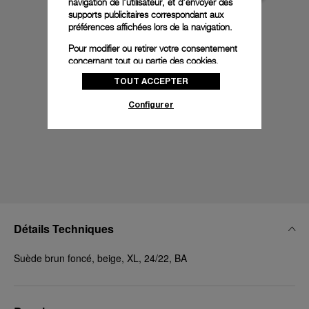
navigation de l'utilisateur, et d'envoyer des
supports publicitaires correspondant aux
préférences affichées lors de la navigation.
Pour modifier ou retirer votre consentement
concernant tout ou partie des cookies,
cliquez sur « Configurer » ou consultez notre
TOUT ACCEPTER
politique des cookies
pour obtenir plus
d’informations.
Configurer
En cliquant sur « Tout accepter », vous
donnez votre consentement pour l’utilisation
des cookies susmentionnés
En cliquant sur « Tout refuser », vous
donnez votre consentement uniquement
pour l’utilisation des cookies techniques.
Détails Techniques
Suède brun foncé, beige, XL, 24/22, BA