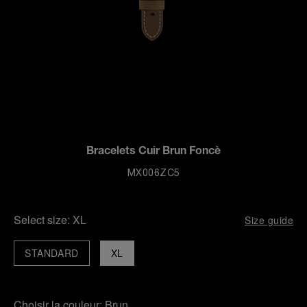
Bracelets Cuir Brun Foncè
MX006ZC5
Select size:
XL
Size guide
STANDARD
XL
Choisir la couleur:
Brun