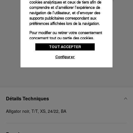
cookies analytiques et ceux de tiers afin de
comprendre et d'améliorer l'expérience de
navigation de l'utilisateur, et d'envoyer des
supports publicitaires correspondant aux
préférences affichées lors de la navigation.
Pour modifier ou retirer votre consentement
concernant tout ou partie des cookies,
cliquez sur « Configurer » ou consultez notre
TOUT ACCEPTER
politique des cookies
pour obtenir plus
d’informations.
Configurer
En cliquant sur « Tout accepter », vous
donnez votre consentement pour l’utilisation
des cookies susmentionnés
En cliquant sur « Tout refuser », vous
donnez votre consentement uniquement
pour l’utilisation des cookies techniques.
Détails Techniques
Alligator noir, T/T, XS, 24/22, BA