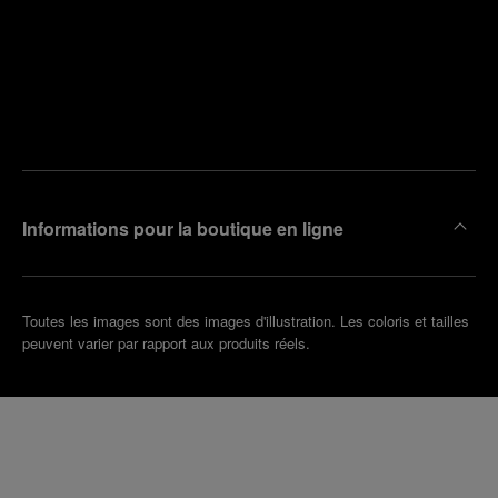
Trouver
la
Prendre
boutique
un
la plus
rendez-
proche
vous
de chez
vous
Informations pour la boutique en ligne
Toutes les images sont des images d'illustration. Les coloris et tailles
peuvent varier par rapport aux produits réels.