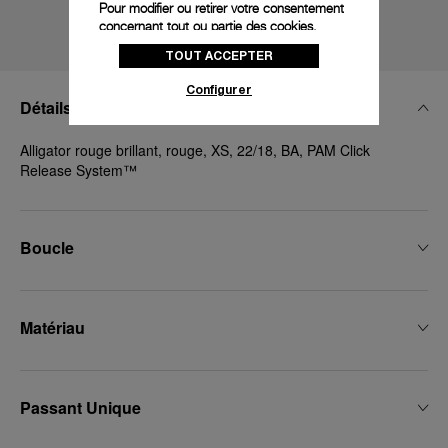
Pour modifier ou retirer votre consentement
concernant tout ou partie des cookies,
cliquez sur « Configurer » ou consultez notre
TOUT ACCEPTER
politique des cookies
pour obtenir plus
d’informations.
Configurer
Détails Techniques
En cliquant sur « Tout accepter », vous
donnez votre consentement pour l’utilisation
des cookies susmentionnés
Alligator rouge brillant, rouge, XS, 22/18, BA, PAM Click
Release System™
En cliquant sur « Tout refuser », vous
donnez votre consentement uniquement
pour l’utilisation des cookies techniques.
Boucle
Matériau
Passant Unique