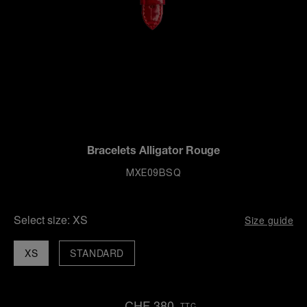
Bracelets Alligator Rouge
MXE09BSQ
Select size:
XS
Size guide
XS
STANDARD
CHF 380
TTC