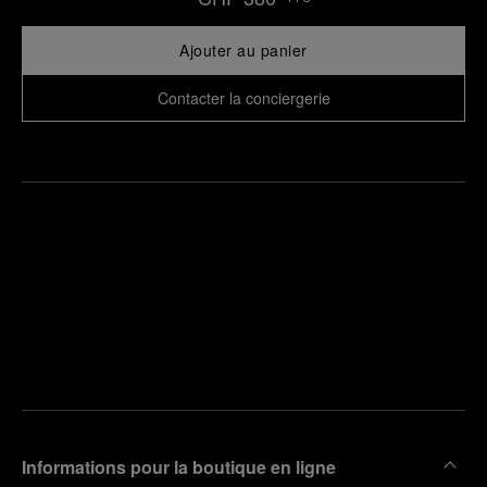
Ajouter au panier
Contacter la conciergerie
Trouver
la
Prendre
boutique
un
la plus
rendez-
proche
vous
de chez
vous
Informations pour la boutique en ligne