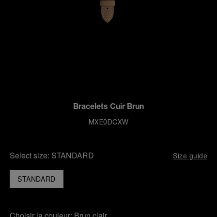
Bracelets Cuir Brun
MXE0DCXW
Select size:
STANDARD
Size guide
STANDARD
Choisir la couleur:
Brun clair