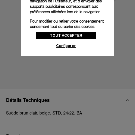
navigation de l'utilisateur, et d'envoyer des
supports publicitaires correspondant aux
préférences affichées lors de la navigation.
Pour modifier ou retirer votre consentement
concernant tout ou partie des cookies,
cliquez sur « Configurer » ou consultez notre
TOUT ACCEPTER
politique des cookies
pour obtenir plus
d’informations.
Configurer
En cliquant sur « Tout accepter », vous
donnez votre consentement pour l’utilisation
des cookies susmentionnés
En cliquant sur « Tout refuser », vous
donnez votre consentement uniquement
pour l’utilisation des cookies techniques.
Détails Techniques
Suède brun clair, beige, STD, 24/22, BA