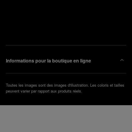
Trouver
la
Prendre
boutique
un
la plus
rendez-
proche
vous
de chez
vous
Informations pour la boutique en ligne
Toutes les images sont des images d'illustration. Les coloris et tailles
peuvent varier par rapport aux produits réels.