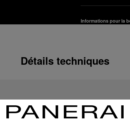
Informations pour la b
Options de livraison
Nos produits sont expédi
En savoir plus
Détails techniques
Retours et échanges g
Afin de garantir votre ent
d'Officine Panerai ou tou
produit conformément à la
En savoir plus
Options de paiement
Officine Panerai garantit
crédit :
En savoir plus