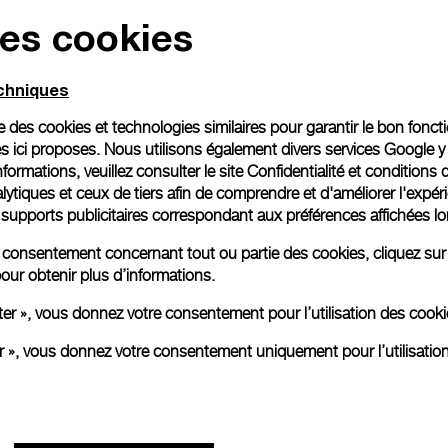
des cookies
Emballage cadeau
Toutes les commandes son
echniques
paiement en ligne, vous 
personnalisé.
ise des cookies et technologies similaires pour garantir le bon fonc
En savoir plus
s ici proposes. Nous utilisons également divers services Google y
formations, veuillez consulter le
site Confidentialité et conditions 
ytiques et ceux de tiers afin de comprendre et d'améliorer l'expér
es supports publicitaires correspondant aux préférences affichées lo
Toutes les images sont des ima
aux produits réels.
re consentement concernant tout ou partie des cookies, cliquez sur
our obtenir plus d’informations.
ter », vous donnez votre consentement pour l’utilisation des coo
er », vous donnez votre consentement uniquement pour l’utilisatio