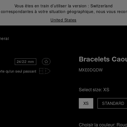
Vous êtes en train d’utiliser la version :
Switzerland
correspondantes à votre situation géographique, nous vous recom
United States
nerai
Bracelets Cao
24/22 mm
rte qu'un seul passant
MXE0DQDW
Select size:
XS
XS
STANDARD
Choisir la couleur:
Rou