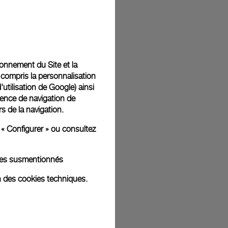
t livrées dans un coffret signature Panerai offert. Lors du
aurez la possibilité d’ajouter un message cadeau
tionnement du Site et la
 compris la personnalisation
d'utilisation de Google
) ainsi
ience de navigation de
rs de la navigation.
ges d'illustration. Les coloris et tailles peuvent varier par rapport
 « Configurer » ou consultez
kies susmentionnés
n des cookies techniques.