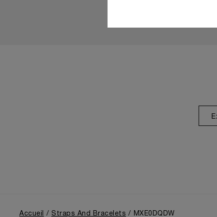
E
Accueil
Straps And Bracelets
MXE0DQDW