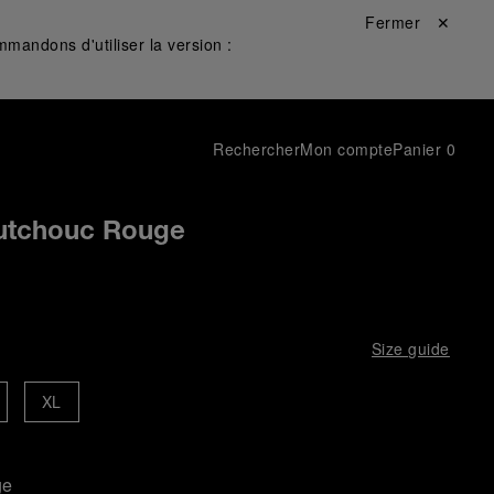
Fermer ✕
mandons d'utiliser la version :
Rechercher
Mon compte
Panier
0
utchouc Rouge
Size guide
XL
ge