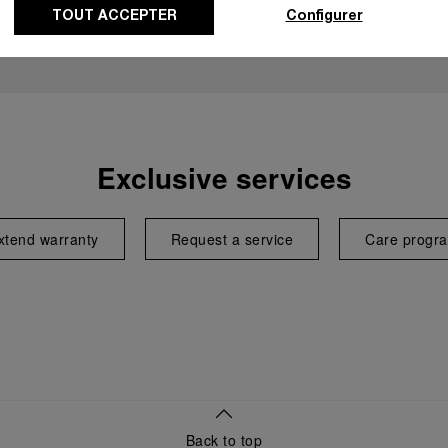
TOUT ACCEPTER
Configurer
Exclusive services
xtend warranty
Request a service
Care progr
Back to top