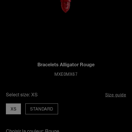
Bracelets Alligator Rouge
MXE0MX67
Select size:
XS
Size guide
XS
STANDARD
Choisir la couleur:
Rouge