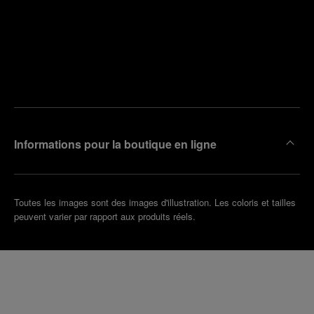
Trouver
la
Prendre
boutique
un
la plus
rendez-
proche
vous
de chez
vous
Informations pour la boutique en ligne
Toutes les images sont des images d'illustration. Les coloris et tailles
peuvent varier par rapport aux produits réels.