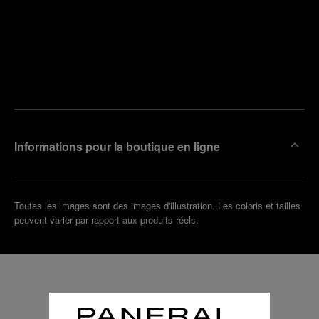
Trouver
la
Prendre
boutique
un
la plus
rendez-
proche
vous
de chez
vous
Informations pour la boutique en ligne
Toutes les images sont des images d'illustration. Les coloris et tailles
peuvent varier par rapport aux produits réels.