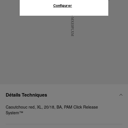
d’informations.
Configurer
En cliquant sur « Tout accepter », vous
donnez votre consentement pour l’utilisation
des cookies susmentionnés
En cliquant sur « Tout refuser », vous
donnez votre consentement uniquement
pour l’utilisation des cookies techniques.
Détails Techniques
Caoutchouc red, XL, 20/18, BA, PAM Click Release
System™