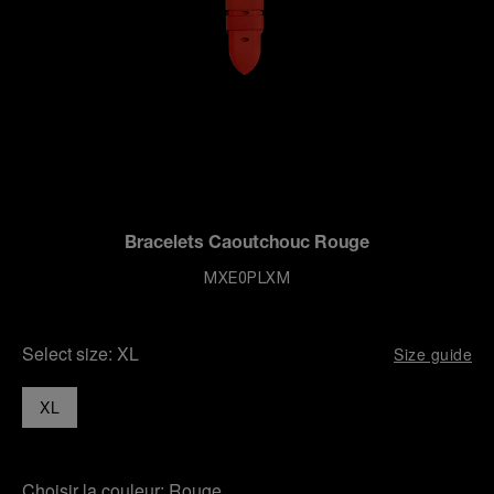
Bracelets Caoutchouc Rouge
MXE0PLXM
Select size:
XL
Size guide
XL
Choisir la couleur:
Rouge