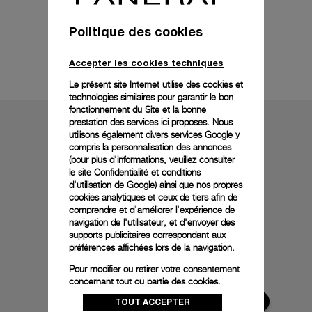
Politique des cookies
Détails techniques
Accepter les cookies techniques
Le présent site Internet utilise des cookies et
technologies similaires pour garantir le bon
fonctionnement du Site et la bonne
prestation des services ici proposes. Nous
utilisons également divers services Google y
compris la personnalisation des annonces
(pour plus d'informations, veuillez consulter
le
site Confidentialité et conditions
d'utilisation de Google
) ainsi que nos propres
cookies analytiques et ceux de tiers afin de
comprendre et d'améliorer l'expérience de
navigation de l'utilisateur, et d'envoyer des
supports publicitaires correspondant aux
préférences affichées lors de la navigation.
Pour modifier ou retirer votre consentement
concernant tout ou partie des cookies,
cliquez sur « Configurer » ou consultez notre
TOUT ACCEPTER
politique des cookies
pour obtenir plus