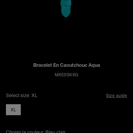
Bracelet En Caoutchouc Aqua
MXE0SK9G
Select size:
XL
Size guide
XL
Choisir la couleur:
Bleu clair