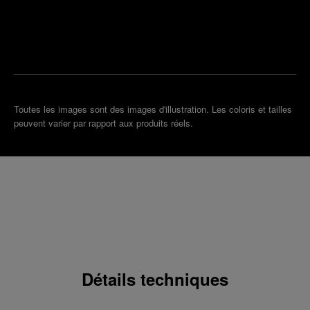
un
la plus
rendez-
proche
vous
de chez
vous
Toutes les images sont des images d'illustration. Les coloris et tailles
peuvent varier par rapport aux produits réels.
Détails techniques