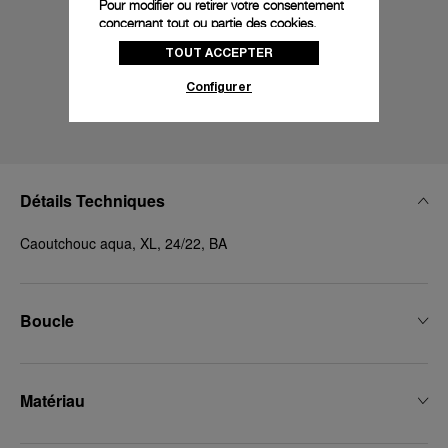
Pour modifier ou retirer votre consentement
concernant tout ou partie des cookies,
cliquez sur « Configurer » ou consultez notre
TOUT ACCEPTER
politique des cookies
pour obtenir plus
d’informations.
Configurer
En cliquant sur « Tout accepter », vous
donnez votre consentement pour l’utilisation
des cookies susmentionnés
En cliquant sur « Tout refuser », vous
donnez votre consentement uniquement
Détails Techniques
pour l’utilisation des cookies techniques.
Caoutchouc aqua, XL, 24/22, BA
Boucle
Matériau