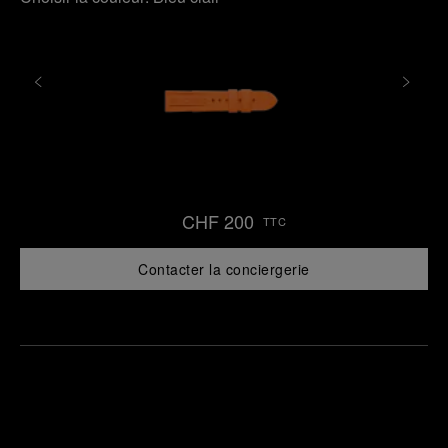
CHF 200
TTC
Contacter la conciergerie
Trouver
la
Prendre
boutique