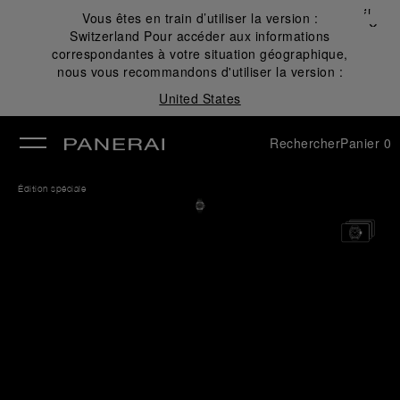
Fermer
Vous êtes en train d’utiliser la version :
✕
Switzerland
Pour accéder aux informations
mer
correspondantes à votre situation géographique,
nous vous recommandons d'utiliser la version :
United States
Rechercher
Panier
0
Édition spéciale