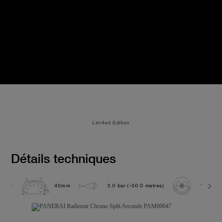
Limited Edition
Détails techniques
40mm
3.0 bar (~30.0 metres)
VENUS 