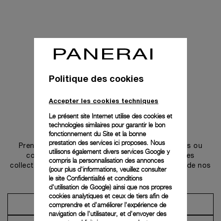
Politique des cookies
Accepter les cookies techniques
Le présent site Internet utilise des cookies et
technologies similaires pour garantir le bon
Prendre contact
fonctionnement du Site et la bonne
prestation des services ici proposes. Nous
Prenez rendez-vous dans l’une de nos boutiques ou
utilisons également divers services Google y
contactez notre conciergerie pour découvrir les
compris la personnalisation des annonces
collections et bénéficier des conseils ou services de nos
(pour plus d'informations, veuillez consulter
ambassadeurs.
le
site Confidentialité et conditions
d'utilisation de Google
) ainsi que nos propres
cookies analytiques et ceux de tiers afin de
comprendre et d'améliorer l'expérience de
Prendre un rendez-vous
navigation de l'utilisateur, et d'envoyer des